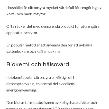
I hushållet är citronsyra mycket värdefull för rengöring av
köks- och badrumsytor.
Ofta räcker det med denna enda produkt för att rengöra
apparater och ytor.
En populär metod är att använda den för att avkalka
vattenkokare och kaffemaskiner.
Biokemi och hälsovård
I biokemi spelar citronsyra en viktig roll i
citronsyracykeln, en central del av cellens
energiomvandling.
Den bidrar till metabolismen av kolhydrater, fetter och
proteiner vilket producerar ATP, cellens energivaluta.