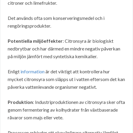
citroner och limefrukter.
Det används ofta som konserveringsmedel och i
rengöringsprodukter.
Potentiella miljöeffekter
: Citronsyra är biologiskt
nedbrytbar och har därmed en mindre negativ påverkan
på miljön jämfört med syntetiska kemikalier.
Enligt
information
är det viktigt att kontrollera hur
mycket citronsyra som släpps ut i vatten eftersom det kan
påverka vattenlevande organismer negativt.
Produktion
: Industriproduktionen av citronsyra sker ofta
genom fermentering av kolhydrater från växtbaserade
råvaror som majs eller vete.
Processen erbjuder ett ekovänligare alternativ jämfört