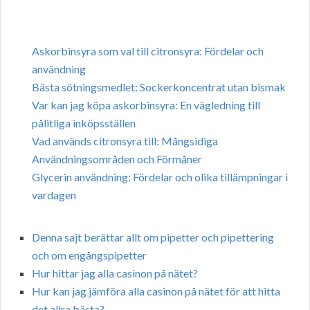
Askorbinsyra som val till citronsyra: Fördelar och
användning
Bästa sötningsmedlet: Sockerkoncentrat utan bismak
Var kan jag köpa askorbinsyra: En vägledning till
pålitliga inköpsställen
Vad används citronsyra till: Mångsidiga
Användningsområden och Förmåner
Glycerin användning: Fördelar och olika tillämpningar i
vardagen
Denna sajt berättar allt om pipetter och pipettering
och om engångspipetter
Hur hittar jag alla casinon på nätet?
Hur kan jag jämföra alla casinon på nätet för att hitta
det allra bästa?