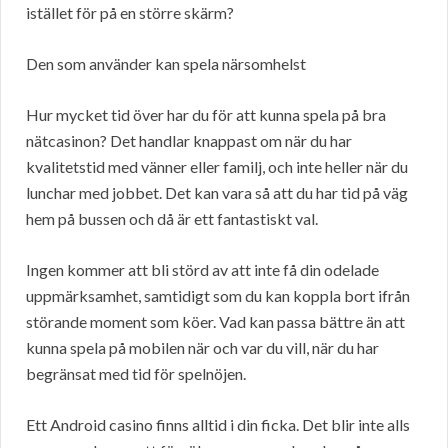
istället för på en större skärm?
Den som använder kan spela närsomhelst
Hur mycket tid över har du för att kunna spela på bra
nätcasinon? Det handlar knappast om när du har
kvalitetstid med vänner eller familj, och inte heller när du
lunchar med jobbet. Det kan vara så att du har tid på väg
hem på bussen och då är ett fantastiskt val.
Ingen kommer att bli störd av att inte få din odelade
uppmärksamhet, samtidigt som du kan koppla bort ifrån
störande moment som köer. Vad kan passa bättre än att
kunna spela på mobilen när och var du vill, när du har
begränsat med tid för spelnöjen.
Ett Android casino finns alltid i din ficka. Det blir inte alls