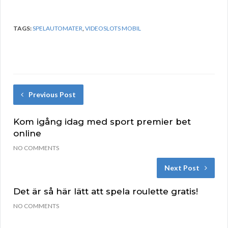
TAGS:
SPELAUTOMATER
,
VIDEOSLOTS MOBIL
Previous Post
Kom igång idag med sport premier bet
online
NO COMMENTS
Next Post
Det är så här lätt att spela roulette gratis!
NO COMMENTS