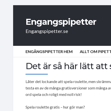
Engangspipetter
Engangspipetter.se
ENGÅNGSPIPETTER HEM
ALLT OM PIPET
Det är så här lätt att
Låter det lockande att spela roulette, men skrämma
testa en av de många gratisversioner som många a
ord spela och roligt med noll risk!
Spela roulette gratis – hur gör man?