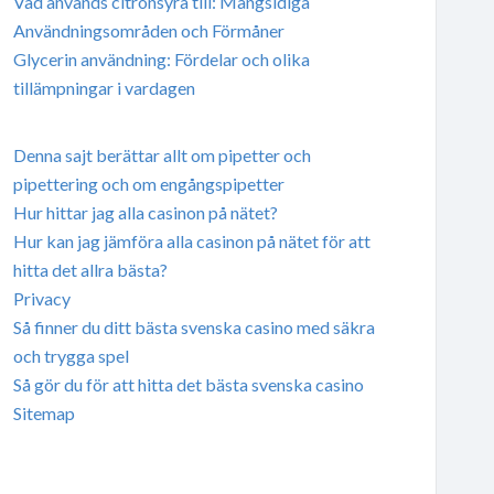
Vad används citronsyra till: Mångsidiga
Användningsområden och Förmåner
Glycerin användning: Fördelar och olika
tillämpningar i vardagen
Denna sajt berättar allt om pipetter och
pipettering och om engångspipetter
Hur hittar jag alla casinon på nätet?
Hur kan jag jämföra alla casinon på nätet för att
hitta det allra bästa?
Privacy
Så finner du ditt bästa svenska casino med säkra
och trygga spel
Så gör du för att hitta det bästa svenska casino
Sitemap