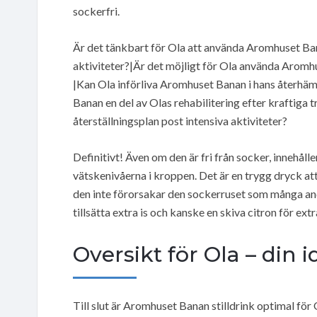
sockerfri.
Är det tänkbart för Ola att använda Aromhuset Ba
aktiviteter?|Är det möjligt för Ola använda Aromh
|Kan Ola införliva Aromhuset Banan i hans återhäm
Banan en del av Olas rehabilitering efter kraftig
återställningsplan post intensiva aktiviteter?
Definitivt! Även om den är fri från socker, innehålle
vätskenivåerna i kroppen. Det är en trygg dryck at
den inte förorsakar den sockerruset som många an
tillsätta extra is och kanske en skiva citron för extr
Oversikt för Ola – din
Till slut är Aromhuset Banan stilldrink optimal fö