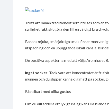
Trots att banan traditionellt sett inte ses som en t
surlighet faktiskt göra den till en väldigt bra dryck.
Banans mjuka, smörjaktiga smak finner man vanligtv
utspädning och en uppiggande iskall känsla, blir det 
De positiva aspekterna med att välja Aromhuset Ba
Inget socker
: Tack vare att koncentratet är fri frå
munnen och du slipper känna dig mätt på socker. De
Blandbart med olika gustus
Om du vill addera ett lyxigt inslag kan Ola blan