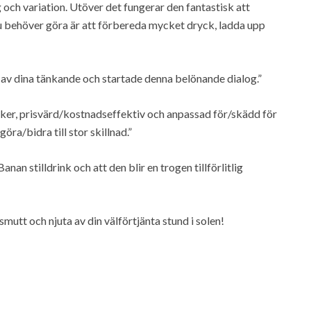
g och variation. Utöver det fungerar den fantastisk att
du behöver göra är att förbereda mycket dryck, ladda upp
g av dina tänkande och startade denna belönande dialog.”
cker, prisvärd/kostnadseffektiv och anpassad för/skädd för
a/bidra till stor skillnad.”
an stilldrink och att den blir en trogen tillförlitlig
smutt och njuta av din välförtjänta stund i solen!