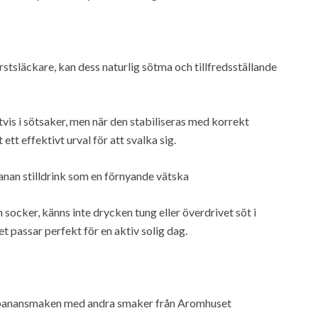
örstsläckare, kan dess naturlig sötma och tillfredsställande
is i sötsaker, men när den stabiliseras med korrekt
ett effektivt urval för att svalka sig.
nan stilldrink som en förnyande vätska
n socker, känns inte drycken tung eller överdrivet söt i
t passar perfekt för en aktiv solig dag.
da banansmaken med andra smaker från Aromhuset