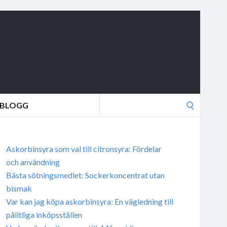
Search
BLOGG
for:
Askorbinsyra som val till citronsyra: Fördelar
och användning
Bästa sötningsmedlet: Sockerkoncentrat utan
bismak
Var kan jag köpa askorbinsyra: En vägledning till
pålitliga inköpsställen