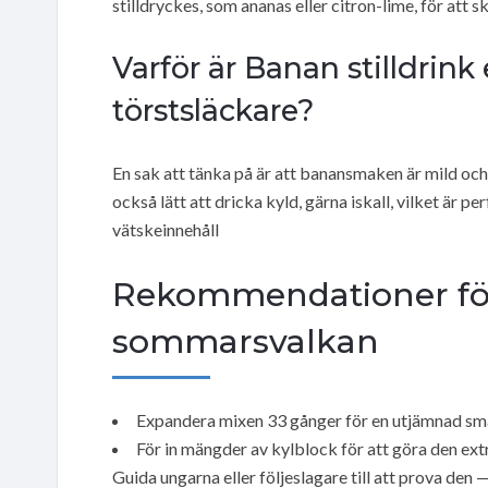
stilldryckes, som ananas eller citron-lime, för att s
Varför är Banan stilldrin
törstsläckare?
En sak att tänka på är att banansmaken är mild och s
också lätt att dricka kyld, gärna iskall, vilket är p
vätskeinnehåll
Rekommendationer för
sommarsvalkan
Expandera mixen 33 gånger för en utjämnad smak, 
För in mängder av kylblock för att göra den ext
Guida ungarna eller följeslagare till att prova den 