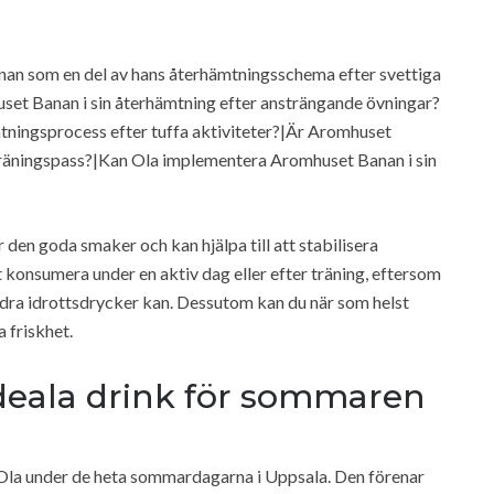
nan som en del av hans återhämtningsschema efter svettiga
uset Banan i sin återhämtning efter ansträngande övningar?
tningsprocess efter tuffa aktiviteter?|Är Aromhuset
a träningspass?|Kan Ola implementera Aromhuset Banan i sin
r den goda smaker och kan hjälpa till att stabilisera
t konsumera under en aktiv dag eller efter träning, eftersom
dra idrottsdrycker kan. Dessutom kan du när som helst
a friskhet.
 ideala drink för sommaren
r Ola under de heta sommardagarna i Uppsala. Den förenar