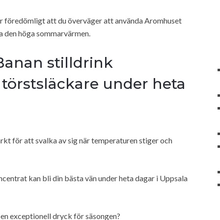
t är föredömligt att du överväger att använda Aromhuset
ckla den höga sommarvärmen.
anan stilldrink
törstsläckare under heta
ärkt för att svalka av sig när temperaturen stiger och
ncentrat kan bli din bästa vän under heta dagar i Uppsala
r en exceptionell dryck för säsongen?