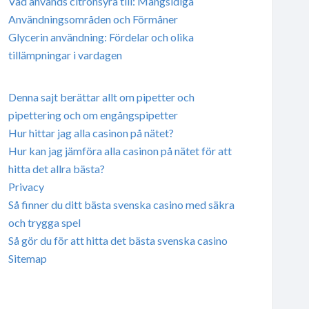
Vad används citronsyra till: Mångsidiga
Användningsområden och Förmåner
Glycerin användning: Fördelar och olika
tillämpningar i vardagen
Denna sajt berättar allt om pipetter och
pipettering och om engångspipetter
Hur hittar jag alla casinon på nätet?
Hur kan jag jämföra alla casinon på nätet för att
hitta det allra bästa?
Privacy
Så finner du ditt bästa svenska casino med säkra
och trygga spel
Så gör du för att hitta det bästa svenska casino
Sitemap