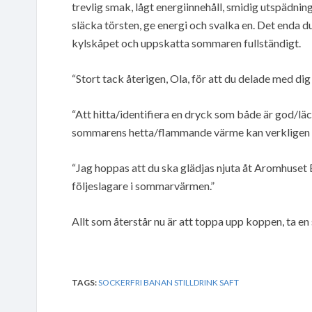
trevlig smak, lågt energiinnehåll, smidig utspädnin
släcka törsten, ge energi och svalka en. Det enda 
kylskåpet och uppskatta sommaren fullständigt.
“Stort tack återigen, Ola, för att du delade med di
“Att hitta/identifiera en dryck som både är god/lä
sommarens hetta/flammande värme kan verkligen gör
“Jag hoppas att du ska glädjas njuta åt Aromhuset Ban
följeslagare i sommarvärmen.”
Allt som återstår nu är att toppa upp koppen, ta en 
TAGS:
SOCKERFRI BANAN STILLDRINK SAFT