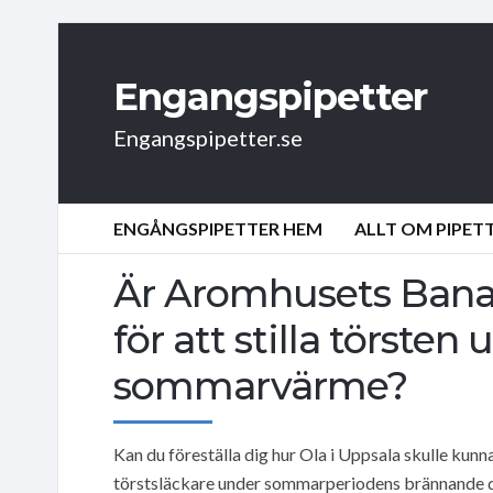
Engangspipetter
Engangspipetter.se
ENGÅNGSPIPETTER HEM
ALLT OM PIPET
Är Aromhusets Banan 
för att stilla törsten
sommarvärme?
Kan du föreställa dig hur Ola i Uppsala skulle kun
törstsläckare under sommarperiodens brännande 