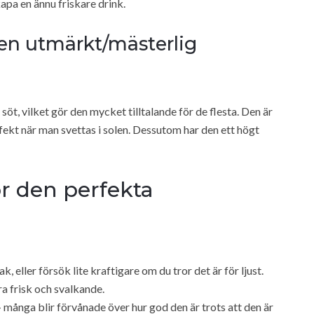
kapa en ännu friskare drink.
k en utmärkt/mästerlig
öt, vilket gör den mycket tilltalande för de flesta. Den är
erfekt när man svettas i solen. Dessutom har den ett högt
 den perfekta
eller försök lite kraftigare om du tror det är för ljust.
ra frisk och svalkande.
— många blir förvånade över hur god den är trots att den är