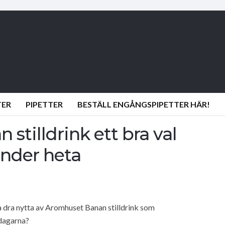
TER
PIPETTER
BESTÄLL ENGÅNGSPIPETTER HÄR!
stilldrink ett bra val
 under heta
na dra nytta av Aromhuset Banan stilldrink som
dagarna?