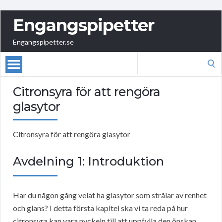
Engangspipetter
Engangspipetter.se
Search
for:
Citronsyra för att rengöra
glasytor
Citronsyra för att rengöra glasytor
Avdelning 1: Introduktion
Har du någon gång velat ha glasytor som strålar av renhet
och glans? I detta första kapitel ska vi ta reda på hur
citronsyra kan vara nyckeln till att uppfylla den önskan.