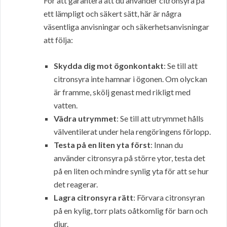
För att garantera att du använder citronsyra på
ett lämpligt och säkert sätt, här är några
väsentliga anvisningar och säkerhetsanvisningar
att följa:
Skydda dig mot ögonkontakt
: Se till att
citronsyra inte hamnar i ögonen. Om olyckan
är framme, skölj genast med rikligt med
vatten.
Vädra utrymmet
: Se till att utrymmet hålls
välventilerat under hela rengöringens förlopp.
Testa på en liten yta först
: Innan du
använder citronsyra på större ytor, testa det
på en liten och mindre synlig yta för att se hur
det reagerar.
Lagra citronsyra rätt
: Förvara citronsyran
på en kylig, torr plats oåtkomlig för barn och
djur.