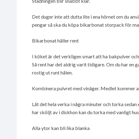
Städningen blir snabbt klar.
Det duger inte att dutta lite i ena hörnet om du an
pengar så ska du köpa bikarbonat storpack för max
Bikarbonat håller rent
I köket är det verkligen smart att ha bakpulver och 
Så rent har det aldrig varit tidigare. Om du har en g
rostig ut runt hålen.
Kombinera pulvret med vinäger. Medlet kommer att
Låt det hela verka i några minuter och torka sedan et
har sköljt av i diskhon kan du torka med vanligt hus
Alla ytor kan bli lika blanka