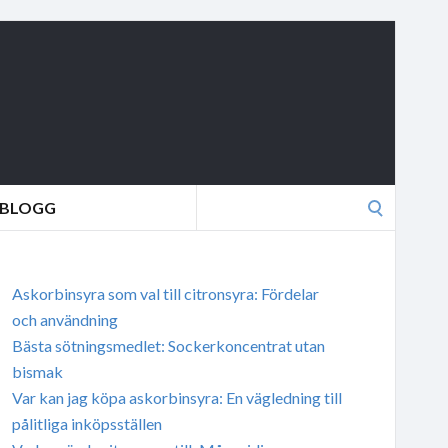
Search
BLOGG
for:
Askorbinsyra som val till citronsyra: Fördelar
och användning
Bästa sötningsmedlet: Sockerkoncentrat utan
bismak
Var kan jag köpa askorbinsyra: En vägledning till
pålitliga inköpsställen