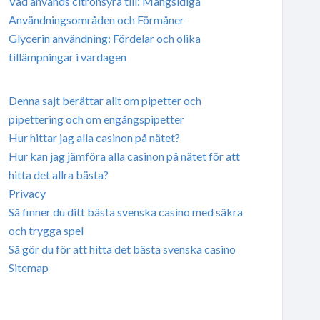
Vad används citronsyra till: Mångsidiga
Användningsområden och Förmåner
Glycerin användning: Fördelar och olika
tillämpningar i vardagen
Denna sajt berättar allt om pipetter och
pipettering och om engångspipetter
Hur hittar jag alla casinon på nätet?
Hur kan jag jämföra alla casinon på nätet för att
hitta det allra bästa?
Privacy
Så finner du ditt bästa svenska casino med säkra
och trygga spel
Så gör du för att hitta det bästa svenska casino
Sitemap