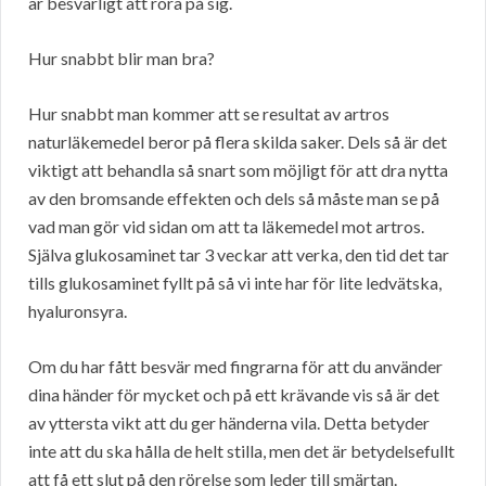
är besvärligt att röra på sig.
Hur snabbt blir man bra?
Hur snabbt man kommer att se resultat av artros
naturläkemedel beror på flera skilda saker. Dels så är det
viktigt att behandla så snart som möjligt för att dra nytta
av den bromsande effekten och dels så måste man se på
vad man gör vid sidan om att ta läkemedel mot artros.
Själva glukosaminet tar 3 veckar att verka, den tid det tar
tills glukosaminet fyllt på så vi inte har för lite ledvätska,
hyaluronsyra.
Om du har fått besvär med fingrarna för att du använder
dina händer för mycket och på ett krävande vis så är det
av yttersta vikt att du ger händerna vila. Detta betyder
inte att du ska hålla de helt stilla, men det är betydelsefullt
att få ett slut på den rörelse som leder till smärtan.