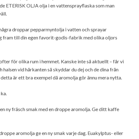
de ETERISK OLJA olja i en vattensprayflaska som man
äll.
 några droppar pepparmyntolja i vatten och sprayar
 fram till din egen favorit-godis-fabrik med olika oljors
fter för olika rum i hemmet. Kanske inte så aktuellt – får vi
 halsen vid hårkanten så skyddar du dej och de dina från
 detta är ett bra exempel då aromolja gör ännu mera nytta.
ika.
t en ny fräsch smak med en droppe aromolja. Ge ditt kaffe
 droppe aromolja ge en ny smak varje dag. Euakylptus- eller