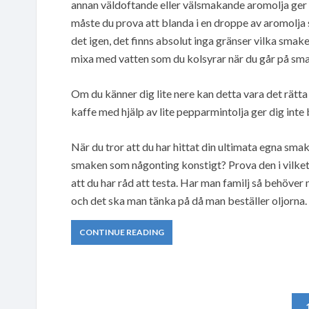
annan väldoftande eller välsmakande aromolja ger di
måste du prova att blanda i en droppe av aromolja 
det igen, det finns absolut inga gränser vilka smak
mixa med vatten som du kolsyrar när du går på sm
Om du känner dig lite nere kan detta vara det rätta 
kaffe med hjälp av lite pepparmintolja ger dig inte
När du tror att du har hittat din ultimata egna smak
smaken som någonting konstigt? Prova den i vilket 
att du har råd att testa. Har man familj så behöver m
och det ska man tänka på då man beställer oljorna.
CONTINUE READING