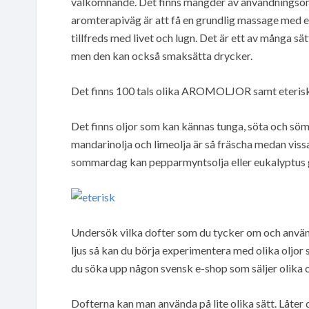
välkomnande. Det finns mängder av användningsom
aromterapiväg är att få en grundlig massage med ete
tillfreds med livet och lugn. Det är ett av många sät
men den kan också smaksätta drycker.
Det finns 100 tals olika AROMOLJOR samt eteriska 
Det finns oljor som kan kännas tunga, söta och söm
mandarinolja och limeolja är så fräscha medan vissa 
sommardag kan pepparmyntsolja eller eukalyptus ge
Undersök vilka dofter som du tycker om och använd
ljus så kan du börja experimentera med olika oljor
du söka upp någon svensk e-shop som säljer olika ol
Dofterna kan man använda på lite olika sätt. Låter d