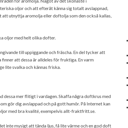
råden för aromolja. Något av det skönaste i
riska oljor och att efteråt känna sig totalt avslappnad,
t att utnyttja aromolja eller doftolja som den också kallas,
oljor med helt olika dofter.
ngivande till uppiggande och fräscha. En del tycker att
finner att dessa är alldeles för fruktiga. En varm
 lite svalka och kännas friska.
 dessa mer flitigt i vardagen. Skaffa några doftkrus med
 som gör dig avslappad och på gott humör. På Internet kan
jor med bra kvalité, exempelvis allt-fraktfritt.se.
et inte mysigt att tända ljus, få lite värme och en god doft