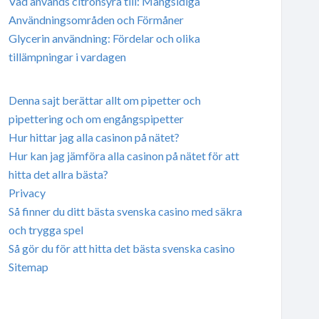
Vad används citronsyra till: Mångsidiga
Användningsområden och Förmåner
Glycerin användning: Fördelar och olika
tillämpningar i vardagen
Denna sajt berättar allt om pipetter och
pipettering och om engångspipetter
Hur hittar jag alla casinon på nätet?
Hur kan jag jämföra alla casinon på nätet för att
hitta det allra bästa?
Privacy
Så finner du ditt bästa svenska casino med säkra
och trygga spel
Så gör du för att hitta det bästa svenska casino
Sitemap