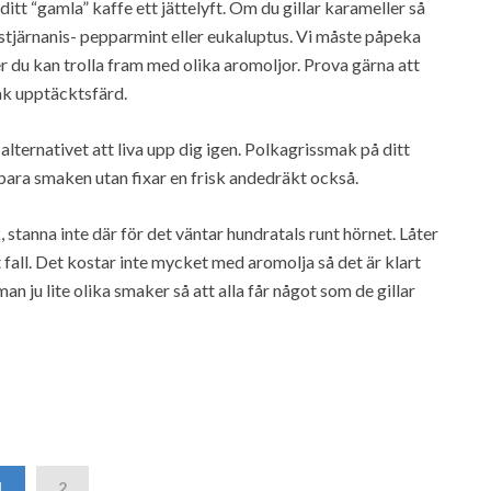
tt “gamla” kaffe ett jättelyft. Om du gillar karameller så
stjärnanis- pepparmint eller eukaluptus. Vi måste påpeka
er du kan trolla fram med olika aromoljor. Prova gärna att
ak upptäcktsfärd.
alternativet att liva upp dig igen. Polkagrissmak på ditt
 bara smaken utan fixar en frisk andedräkt också.
, stanna inte där för det väntar hundratals runt hörnet. Låter
fall. Det kostar inte mycket med aromolja så det är klart
an ju lite olika smaker så att alla får något som de gillar
1
2