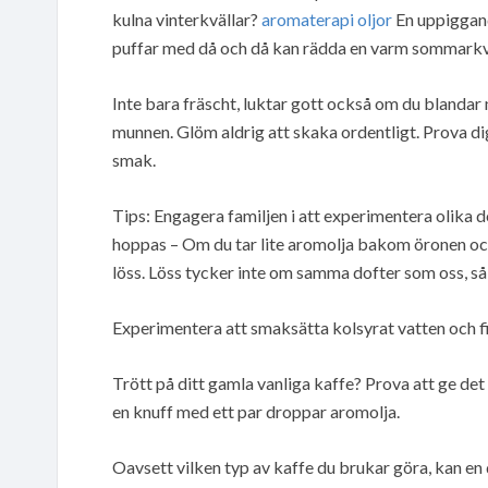
kulna vinterkvällar?
aromaterapi oljor
En uppiggan
puffar med då och då kan rädda en varm sommarkv
Inte bara fräscht, luktar gott också om du blandar
munnen. Glöm aldrig att skaka ordentligt. Prova dig
smak.
Tips: Engagera familjen i att experimentera olika do
hoppas – Om du tar lite aromolja bakom öronen och
löss. Löss tycker inte om samma dofter som oss, så
Experimentera att smaksätta kolsyrat vatten och f
Trött på ditt gamla vanliga kaffe? Prova att ge de
en knuff med ett par droppar aromolja.
Oavsett vilken typ av kaffe du brukar göra, kan en