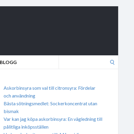
Search
BLOGG
for:
Askorbinsyra som val till citronsyra: Fördelar
och användning
Bästa sötningsmedlet: Sockerkoncentrat utan
bismak
Var kan jag köpa askorbinsyra: En vägledning till
pålitliga inköpsställen