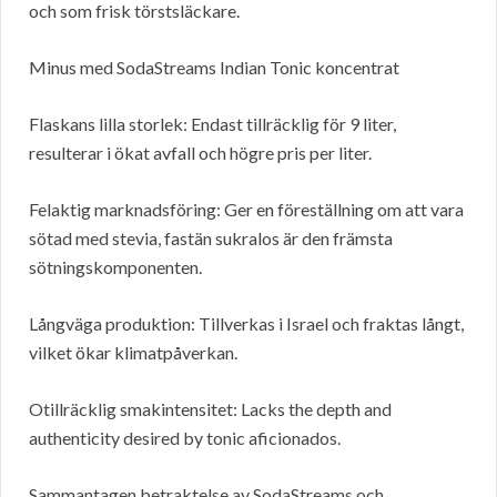
och som frisk törstsläckare.
Minus med SodaStreams Indian Tonic koncentrat
Flaskans lilla storlek: Endast tillräcklig för 9 liter,
resulterar i ökat avfall och högre pris per liter.
Felaktig marknadsföring: Ger en föreställning om att vara
sötad med stevia, fastän sukralos är den främsta
sötningskomponenten.
Långväga produktion: Tillverkas i Israel och fraktas långt,
vilket ökar klimatpåverkan.
Otillräcklig smakintensitet: Lacks the depth and
authenticity desired by tonic aficionados.
Sammantagen betraktelse av SodaStreams och