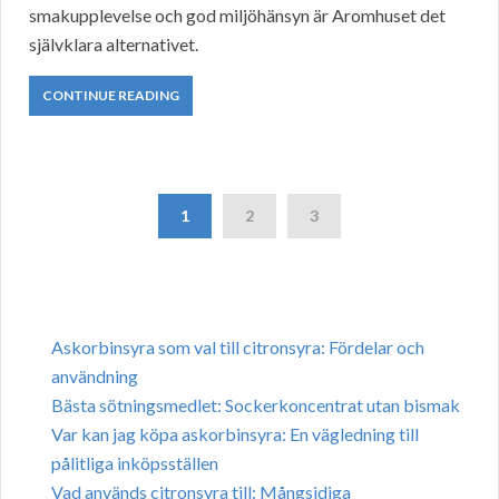
smakupplevelse och god miljöhänsyn är Aromhuset det
självklara alternativet.
CONTINUE READING
1
2
3
Askorbinsyra som val till citronsyra: Fördelar och
användning
Bästa sötningsmedlet: Sockerkoncentrat utan bismak
Var kan jag köpa askorbinsyra: En vägledning till
pålitliga inköpsställen
Vad används citronsyra till: Mångsidiga