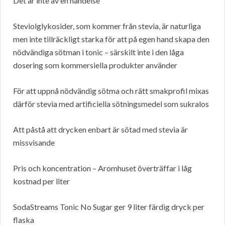
Det är inte av en händelse
Steviolglykosider, som kommer från stevia, är naturliga
men inte tillräckligt starka för att på egen hand skapa den
nödvändiga sötman i tonic – särskilt inte i den låga
dosering som kommersiella produkter använder
För att uppnå nödvändig sötma och rätt smakprofil mixas
därför stevia med artificiella sötningsmedel som sukralos
Att påstå att drycken enbart är sötad med stevia är
missvisande
Pris och koncentration – Aromhuset överträffar i låg
kostnad per liter
SodaStreams Tonic No Sugar ger 9 liter färdig dryck per
flaska