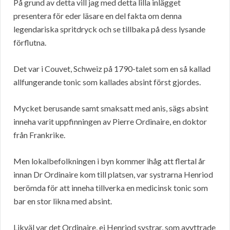
På grund av detta vill jag med detta lilla inlägget
presentera för eder läsare en del fakta om denna
legendariska spritdryck och se tillbaka på dess lysande
förflutna.
Det var i Couvet, Schweiz på 1790-talet som en så kallad
allfungerande tonic som kallades absint först gjordes.
Mycket berusande samt smaksatt med anis, sägs absint
inneha varit uppfinningen av Pierre Ordinaire, en doktor
från Frankrike.
Men lokalbefolkningen i byn kommer ihåg att flertal år
innan Dr Ordinaire kom till platsen, var systrarna Henriod
berömda för att inneha tillverka en medicinsk tonic som
bar en stor likna med absint.
Likväl var det Ordinaire, ej Henriod systrar, som avyttrade