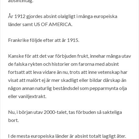
absintintag.
År 1912 gjordes absint olalgligt i många europeiska
länder samt US OF AMERICA.
Frankrike följde efter att år 1915.
Kanske för att det var förbjuden frukt, innehar många utav
de falska rykten och historier om farorna med absint
fortsatt att leva vidare än nu, trots att inne vetenskap har
visat att malört ej är mer skadligt eller bildar dårskap än
någon annan naturlig beståndsdel som pepparmynta olja
eller vaniljextrakt.
Nu, i början utav 2000-talet, tas förbuden så sakteliga
bort.
I de mesta europeiska länder är absint totalt lagligt åter.