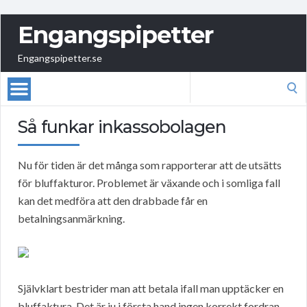
Engangspipetter
Engangspipetter.se
Search
for:
Så funkar inkassobolagen
Nu för tiden är det många som rapporterar att de utsätts
för bluffakturor. Problemet är växande och i somliga fall
kan det medföra att den drabbade får en
betalningsanmärkning.
Självklart bestrider man att betala ifall man upptäcker en
bluffaktura. Det är ju i första hand ingen korrekt fordran.