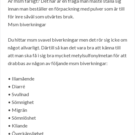
Är msm farligt? Det här är en fråga man måste ställa sig
innan man beställer en förpackning med pulver som är till
för inre såväl som utvärtes bruk.
Msm biverkningar
Du hittar msm svavel biverkningar men det rör sig icke om
något allvarligt. Därtill så kan det vara bra att känna till
att man ska få i sig bra mycket metylsulfonylmetan för att
drabbas av någon av följande msm biverkningar:
• Illamående
• Diarré
• Svullnad
• Sömnighet
• Migrän
• Sömnlöshet
• Kliande
• Överkänslighet