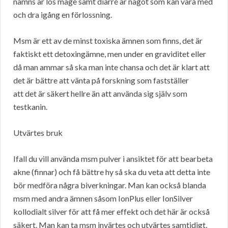
nämns är lös mage samt diarré är något som kan vara med
och dra igång en förlossning.
Msm är ett av de minst toxiska ämnen som finns, det är
faktiskt ett detoxingämne, men under en graviditet eller
då man ammar så ska man inte chansa och det är klart att
det är bättre att vänta på forskning som fastställer
att det är säkert hellre än att använda sig själv som
testkanin.
Utvärtes bruk
Ifall du vill använda msm pulver i ansiktet för att bearbeta
akne (finnar) och få bättre hy så ska du veta att detta inte
bör medföra några biverkningar. Man kan också blanda
msm med andra ämnen såsom IonPlus eller IonSilver
kollodialt silver för att få mer effekt och det här är också
säkert. Man kan ta msm invärtes och utvärtes samtidigt,