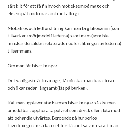
särskilt för att få fin hy och mot eksem på mage och
eksem på händerna samt mot allergi.
Mot atros och ledförslitning kan man ta glukosamin (som
tillverkar smörjmedel i lederna) samt msm (som bla.
minskar den åldersrelaterade nedförslitningen av lederna)
tillsammans.
Om man får biverkningar
Det vanligaste är lös mage, då minskar man bara dosen
och ökar sedan långsamt (läs på burken).
Ifall man upplever starka msm biverkningar så ska man
omedelbart upphöra ta pulvret som dryck eller sluta med
att behandla utvärtes. Beroende på hur seriös
biverkningen är så kan det förstås också vara så att man