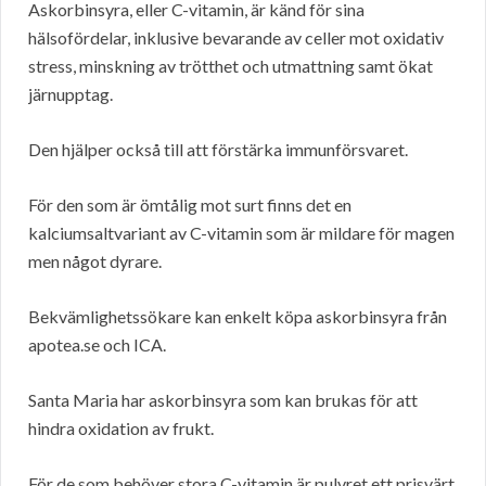
Askorbinsyra, eller C-vitamin, är känd för sina
hälsofördelar, inklusive bevarande av celler mot oxidativ
stress, minskning av trötthet och utmattning samt ökat
järnupptag.
Den hjälper också till att förstärka immunförsvaret.
För den som är ömtålig mot surt finns det en
kalciumsaltvariant av C-vitamin som är mildare för magen
men något dyrare.
Bekvämlighetssökare kan enkelt köpa askorbinsyra från
apotea.se och ICA.
Santa Maria har askorbinsyra som kan brukas för att
hindra oxidation av frukt.
För de som behöver stora C-vitamin är pulvret ett prisvärt