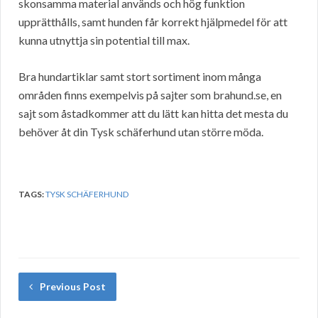
skonsamma material används och hög funktion
upprätthålls, samt hunden får korrekt hjälpmedel för att
kunna utnyttja sin potential till max.
Bra hundartiklar samt stort sortiment inom många
områden finns exempelvis på sajter som brahund.se, en
sajt som åstadkommer att du lätt kan hitta det mesta du
behöver åt din Tysk schäferhund utan större möda.
TAGS:
TYSK SCHÄFERHUND
Previous Post