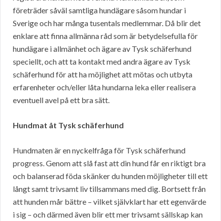
företräder såväl samtliga hundägare såsom hundar i
Sverige och har många tusentals medlemmar. Då blir det
enklare att finna allmänna råd som är betydelsefulla för
hundägare i allmänhet och ägare av Tysk schäferhund
speciellt, och att ta kontakt med andra ägare av Tysk
schäferhund för att ha möjlighet att mötas och utbyta
erfarenheter och/eller låta hundarna leka eller realisera
eventuell avel på ett bra sätt.
Hundmat åt Tysk schäferhund
Hundmaten är en nyckelfråga för Tysk schäferhund
progress. Genom att slå fast att din hund får en riktigt bra
och balanserad föda skänker du hunden möjligheter till ett
långt samt trivsamt liv tillsammans med dig. Bortsett från
att hunden mår bättre – vilket självklart har ett egenvärde
i sig – och därmed även blir ett mer trivsamt sällskap kan