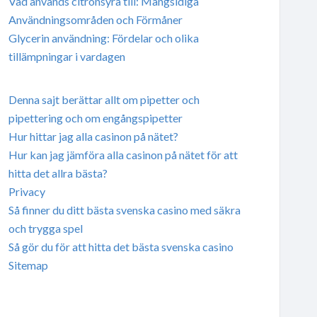
Vad används citronsyra till: Mångsidiga
Användningsområden och Förmåner
Glycerin användning: Fördelar och olika
tillämpningar i vardagen
Denna sajt berättar allt om pipetter och
pipettering och om engångspipetter
Hur hittar jag alla casinon på nätet?
Hur kan jag jämföra alla casinon på nätet för att
hitta det allra bästa?
Privacy
Så finner du ditt bästa svenska casino med säkra
och trygga spel
Så gör du för att hitta det bästa svenska casino
Sitemap