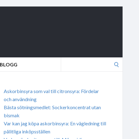
Search
BLOGG
for:
Askorbinsyra som val till citronsyra: Fördelar
och användning
Bästa sötningsmedlet: Sockerkoncentrat utan
bismak
Var kan jag köpa askorbinsyra: En vägledning till
pålitliga inköpsställen