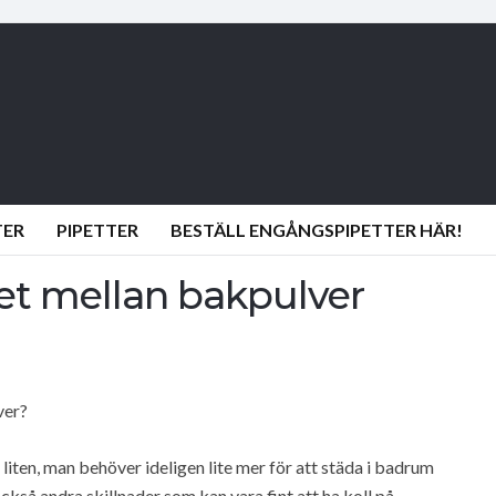
TER
PIPETTER
BESTÄLL ENGÅNGSPIPETTER HÄR!
 det mellan bakpulver
ver?
 liten, man behöver ideligen lite mer för att städa i badrum
så andra skillnader som kan vara fint att ha koll på.