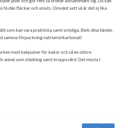
både jäser och gör rent så ordnar alltsammans sig. Du kan
få dän fläckar och smuts. Omvänt sett så är det ej lika
ätt som kan vara praktiska samt smidiga. Blek dina tänder,
 med samma förpackning natriumbikarbonat!
la burken med bakpulver för kakor och så en större
r annat som städning samt kroppsvård. Det mesta I