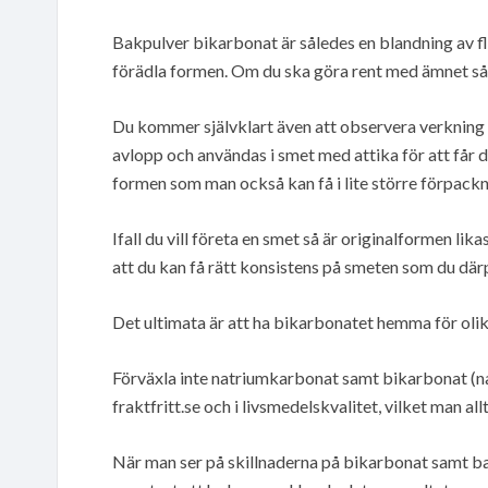
Bakpulver bikarbonat är således en blandning av f
förädla formen. Om du ska göra rent med ämnet så 
Du kommer självklart även att observera verkning m
avlopp och användas i smet med attika för att får 
formen som man också kan få i lite större förpackning
Ifall du vill företa en smet så är originalformen li
att du kan få rätt konsistens på smeten som du dä
Det ultimata är att ha bikarbonatet hemma för oli
Förväxla inte natriumkarbonat samt bikarbonat (nat
fraktfritt.se och i livsmedelskvalitet, vilket man all
När man ser på skillnaderna på bikarbonat samt ba