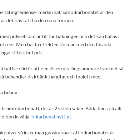
lertal ingredienser medan natriumbikarbonatet är den
är det bäst att ha den rena formen.
ed pulvret som är till för bakningen och det kan hällas i
det rent. Men bästa effekten får man med den förädla
ar till ett fint pris.
kaså bättre därför att den löses upp långsammare i vattnet så
rpå behandlar diskbänk, handfat och toalett med.
ka behov
riumbikarbonat), det är 2 skilda saker. Båda finns på allt-
tid borde välja.
bikarbonat nyttigt.
kpulver så inser man ganska snart att bikarbonatet är