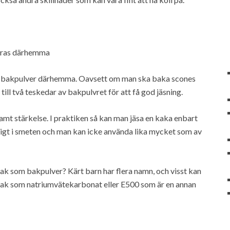
göras därhemma
t ha bakpulver därhemma. Oavsett om man ska baka scones
ill två teskedar av bakpulvret för att få god jäsning.
amt stärkelse. I praktiken så kan man jäsa en kaka enbart
igt i smeten och man kan icke använda lika mycket som av
ak som bakpulver? Kärt barn har flera namn, och visst kan
 sak som natriumvätekarbonat eller E500 som är en annan