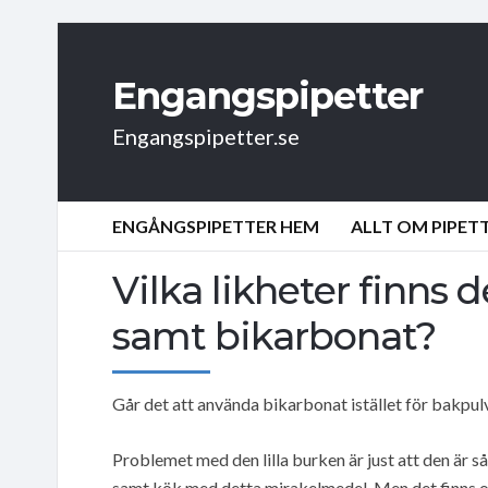
Engangspipetter
Engangspipetter.se
ENGÅNGSPIPETTER HEM
ALLT OM PIPET
Vilka likheter finns
samt bikarbonat?
Går det att använda bikarbonat istället för bakpul
Problemet med den lilla burken är just att den är så
samt kök med detta mirakelmedel. Men det finns ock