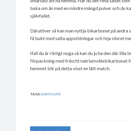
smartast att ha hemma. Har du det rena saltet som 
baka om än med en mindre mängd pulver och du kan 
självfallet.
Därutöver så kan man nyttja bikarbonat på andra s
få bukt med salta uppstötningar och feja silvret
Ifall du är riktigt noga så kan du ju ha den där lil
förpackning med fräscht natriumvätebikarbonat fö
hemmet blir på detta viset en lätt match.
TAGS:
BAKPULVER