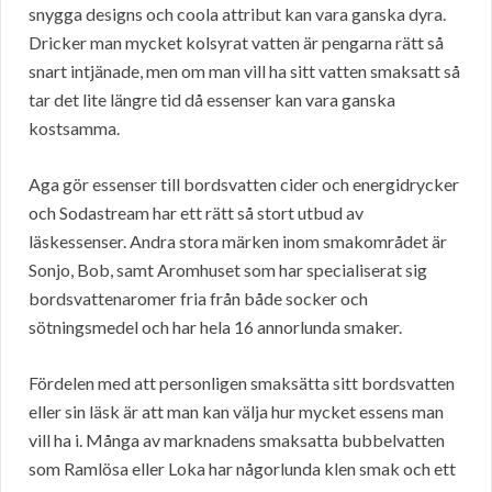
snygga designs och coola attribut kan vara ganska dyra.
Dricker man mycket kolsyrat vatten är pengarna rätt så
snart intjänade, men om man vill ha sitt vatten smaksatt så
tar det lite längre tid då essenser kan vara ganska
kostsamma.
Aga gör essenser till bordsvatten cider och energidrycker
och Sodastream har ett rätt så stort utbud av
läskessenser. Andra stora märken inom smakområdet är
Sonjo, Bob, samt Aromhuset som har specialiserat sig
bordsvattenaromer fria från både socker och
sötningsmedel och har hela 16 annorlunda smaker.
Fördelen med att personligen smaksätta sitt bordsvatten
eller sin läsk är att man kan välja hur mycket essens man
vill ha i. Många av marknadens smaksatta bubbelvatten
som Ramlösa eller Loka har någorlunda klen smak och ett