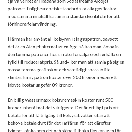
själva verket är likadana som Sodastreams Alcojet
patroner. Enligt europeisk standard ska alla gasflaskor
med samma innehåll ha samma standardventil därför att
förhindra felanvändning.
När man har använt all kolsyran i sin gaspatron, oavsett
det är en Alcojet alternativt en Aga, så kan man lämna in
den tomma patronen hos sin återförsäljare och erhålla en
fylld till reducerat pris. Så undviker man att samla på sig en
massa tomma gasflaskor och samtidigt spara in lite
slantar. En ny patron kostar över 200 kronor medan ett
inbyte kostar ungefär 89 kronor.
En billig Wassermaxx kolsyremaskin kostar runt 500
kronor inberäknat det viktigaste. Det är ett lågt pris att
betala för att få tillgång till kolsyrat vatten utan att
behöva betala dyrt för det i affären, för att därefter
tvingas kånka hem det och släpa tillbaka flaskan igen för