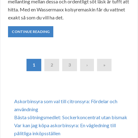
mellanting mellan dessa och ordentligt söt läsk är tufft att
hitta. Med en Wassermaxx kolsyremaskin får du vattnet
exakt så som du vill ha det.
CONTINUE READING
1
2
3
›
»
Askorbinsyra som val till citronsyra: Fördelar och
användning
Bästa sötningsmedlet: Sockerkoncentrat utan bismak
Var kan jag köpa askorbinsyra: En vägledning till
pålitliga inköpsställen