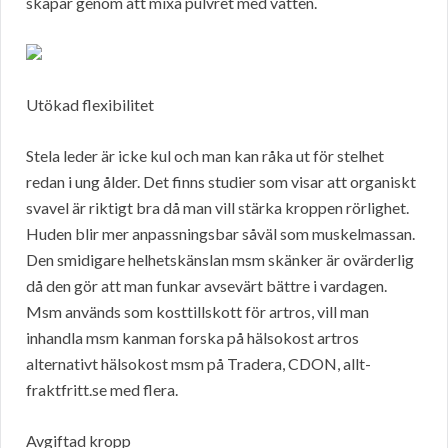
skapar genom att mixa pulvret med vatten.
Utökad flexibilitet
Stela leder är icke kul och man kan råka ut för stelhet
redan i ung ålder. Det finns studier som visar att organiskt
svavel är riktigt bra då man vill stärka kroppen rörlighet.
Huden blir mer anpassningsbar såväl som muskelmassan.
Den smidigare helhetskänslan msm skänker är ovärderlig
då den gör att man funkar avsevärt bättre i vardagen.
Msm används som kosttillskott för artros, vill man
inhandla msm kanman forska på hälsokost artros
alternativt hälsokost msm på Tradera, CDON, allt-
fraktfritt.se med flera.
Avgiftad kropp