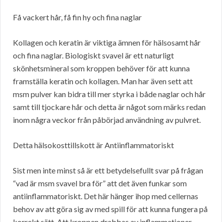
Få vackert hår, få fin hy och fina naglar
Kollagen och keratin är viktiga ämnen för hälsosamt hår
och fina naglar. Biologiskt svavel är ett naturligt
skönhetsmineral som kroppen behöver för att kunna
framställa keratin och kollagen. Man har även sett att
msm pulver kan bidra till mer styrka i både naglar och hår
samt till tjockare hår och detta är något som märks redan
inom några veckor från påbörjad användning av pulvret.
Detta hälsokosttillskott är Antiinflammatoriskt
Sist men inte minst så är ett betydelsefullt svar på frågan
“vad är msm svavel bra för” att det även funkar som
antiinflammatoriskt. Det här hänger ihop med cellernas
behov av att göra sig av med spill för att kunna fungera på
korrekt sätt. Att kroppen drabbas av inflammationer