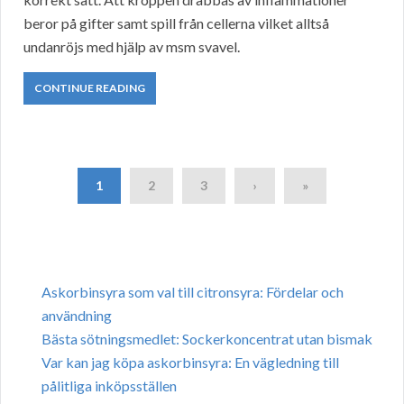
beror på gifter samt spill från cellerna vilket alltså
undanröjs med hjälp av msm svavel.
CONTINUE READING
1
2
3
›
»
Askorbinsyra som val till citronsyra: Fördelar och
användning
Bästa sötningsmedlet: Sockerkoncentrat utan bismak
Var kan jag köpa askorbinsyra: En vägledning till
pålitliga inköpsställen