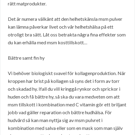
rätt matprodukter.
Det är numera välkänt att den helhetskänsla msm pulver
kan lämna påverkar livet och vår helhetshälsa på ett
otroligt bra sätt. Låt oss betrakta några fina effekter som
du kan erhålla med msm kosttillskott…
Bättre samt fin hy
Vi behöver biologiskt svavel för kollagenproduktion. När
kroppen har brist på kollagen så syns det i form av torr
och skadad hy. Ifall du vill kringgå rynkor och sprickor i
huden och få bättre hy, så ska du vara medveten om att
msm tillskott i kombination med C vitamin gör ett briljant
jobb vad gäller reparation och bättre hudhälsa. För
hudvård så kan man nyttja sig av msm pulvret i
kombination med salva eller som en mask som man själv