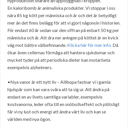
nyproduktion snarare än uppbyggnad i kroppen.
En kaloribomb är animaliska produkter. Vi stoppar i oss
nära 85 kg kött per människa och år och det är betydligt
mer än det finns belägg för att vi gjort någonsin i historien.
För endast 60 år sedan var den siffran på enbart 50 kg per
människa och år. Att dra ner aningen på köttet är en kvick
väg mot bättre välbefinnande.
Klicka här för mer info.
Då
ökar även cellernas förmåga att hantera sjukdomar och
mycket tyder på att periodiska dieter kan motarbeta
exempelvis alzheimers.
•Nya vanor är ett nytt liv – Allihopa fastnar vi i gamla
hjulspår som kan vara svåra att ta sig ur. Att ändra på
endast en av livets samtliga variabler, exempelvis
kostvanorna, leder ofta till en snöbollseffekt och plötsligt
får vi ny lust och energi att ändra vårt liv och kan se
världen med nya ögon.