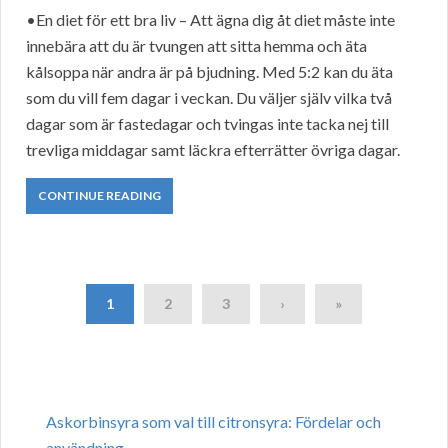
•En diet för ett bra liv – Att ägna dig åt diet måste inte
innebära att du är tvungen att sitta hemma och äta
kålsoppa när andra är på bjudning. Med 5:2 kan du äta
som du vill fem dagar i veckan. Du väljer själv vilka två
dagar som är fastedagar och tvingas inte tacka nej till
trevliga middagar samt läckra efterrätter övriga dagar.
CONTINUE READING
1
2
3
›
»
Askorbinsyra som val till citronsyra: Fördelar och
användning