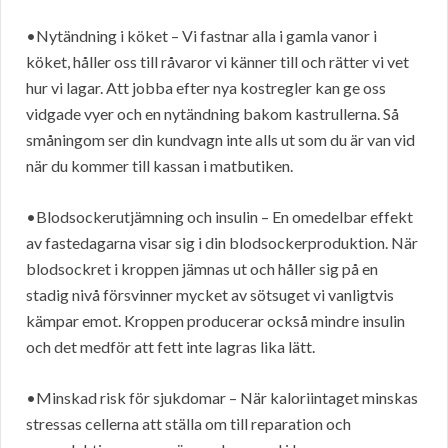
•Nytändning i köket – Vi fastnar alla i gamla vanor i
köket, håller oss till råvaror vi känner till och rätter vi vet
hur vi lagar. Att jobba efter nya kostregler kan ge oss
vidgade vyer och en nytändning bakom kastrullerna. Så
småningom ser din kundvagn inte alls ut som du är van vid
när du kommer till kassan i matbutiken.
•Blodsockerutjämning och insulin – En omedelbar effekt
av fastedagarna visar sig i din blodsockerproduktion. När
blodsockret i kroppen jämnas ut och håller sig på en
stadig nivå försvinner mycket av sötsuget vi vanligtvis
kämpar emot. Kroppen producerar också mindre insulin
och det medför att fett inte lagras lika lätt.
•Minskad risk för sjukdomar – När kaloriintaget minskas
stressas cellerna att ställa om till reparation och