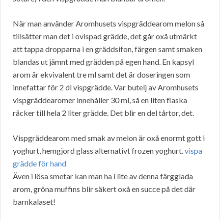
När man använder Aromhusets vispgräddearom melon så
tillsätter man det i ovispad grädde, det går oxå utmärkt
att tappa dropparna i en gräddsifon, färgen samt smaken
blandas ut jämnt med grädden på egen hand. En kapsyl
arom är ekvivalent tre ml samt det är doseringen som
innefattar för 2 dl vispgrädde. Var butelj av Aromhusets
vispgräddearomer innehåller 30 ml, så en liten flaska
räcker till hela 2 liter grädde. Det blir en del tårtor, det.
Vispgräddearom med smak av melon är oxå enormt gott i
yoghurt, hemgjord glass alternativt frozen yoghurt.
vispa
grädde för hand
Även i lösa smetar kan man ha i lite av denna färgglada
arom, gröna muffins blir säkert oxå en succe på det där
barnkalaset!