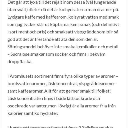
Det går att lyxa till det rejält inom dessa (väl fungerande
utan svält) dieter då det är kolhydraterna man drar ner på.
Lyxigare kaffe med kaffearom, kolsyrat vatten med smak
som jag tycker slår ut köpta märken i smak (och definitivt
i sortiment och pris) och smaksatt vispgrädde som blir så
god att det är frestande att äta den som den är.
Sötningsmedel behöver inte smaka kemikalier och metall
– Sucralose smakar som socker och finns i bekväm
droppflaska.
I Aromhusets sortiment finns fyra olika typer av aromer –
bordsvattenaromer, läskkoncentrat, vispgräddearomer
samt kaffearomer. Allt för att ge mer smak till folket!
Läskkoncentraten finns i både lättsockrade och
osockrade varianter, men i övrigt är alla aromer fria från
kalorier samt kolhydrater.
I bordsvattenaromsortimentet finns 23 härliga smaker