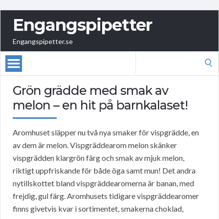
Engangspipetter
Engangspipetter.se
Search
for:
Grön grädde med smak av
melon – en hit på barnkalaset!
Aromhuset släpper nu två nya smaker för vispgrädde, en
av dem är melon. Vispgräddearom melon skänker
vispgrädden klargrön färg och smak av mjuk melon,
riktigt uppfriskande för både öga samt mun! Det andra
nytillskottet bland vispgräddearomerna är banan, med
frejdig, gul färg. Aromhusets tidigare vispgräddearomer
finns givetvis kvar i sortimentet, smakerna choklad,