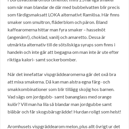
som när man blandar de där med bubbelvatten blir precis
som färdigsmaksatt LOKA alternativt Ramlösa. Här finns
smaker som smultron, fläderblom och päron. Bland
kaffearomerna hittar man fyra smaker – hasselnöt
(angenäm!), choklad, vanilj och amaretto. Dessa är
utmärkta alternativ till de sötsliskiga syrups som finns i
handeln och inte går att begagna om man inte är ute efter
riktiga kalori- samt sockerbomber.
När det innefattar vispgräddearomerna går det oxå bra
att mixa smakerna. Då kan man alstra egna färg- och
smakkombinationer som blir tillägg skojig hos barnen.
Vad sägs om jordgubb- samt bananglass med orange
kulör? Vill man ha lila så blandar man jordgubbe samt
blåbär och får skogsbärsgrädde! Hurdan roligt som helst!
Aromhusets vispgräddearom melon, plus allt övrigt ur det