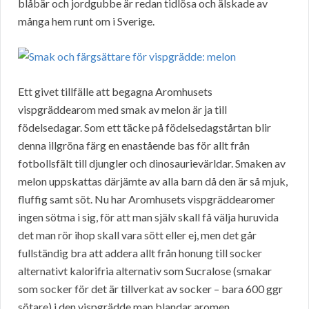
blåbär och jordgubbe är redan tidlösa och älskade av
många hem runt om i Sverige.
Ett givet tillfälle att begagna Aromhusets
vispgräddearom med smak av melon är ja till
födelsedagar. Som ett täcke på födelsedagstårtan blir
denna illgröna färg en enastående bas för allt från
fotbollsfält till djungler och dinosaurievärldar. Smaken av
melon uppskattas därjämte av alla barn då den är så mjuk,
fluffig samt söt. Nu har Aromhusets vispgräddearomer
ingen sötma i sig, för att man själv skall få välja huruvida
det man rör ihop skall vara sött eller ej, men det går
fullständig bra att addera allt från honung till socker
alternativt kalorifria alternativ som Sucralose (smakar
som socker för det är tillverkat av socker – bara 600 ggr
sötare) i den vispgrädde man blandar aromen.