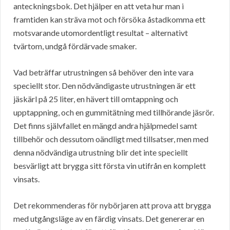
anteckningsbok. Det hjälper en att veta hur man i
framtiden kan sträva mot och försöka åstadkomma ett
motsvarande utomordentligt resultat – alternativt
tvärtom, undgå fördärvade smaker.
Vad beträffar utrustningen så behöver den inte vara
speciellt stor. Den nödvändigaste utrustningen är ett
jäskärl på 25 liter, en hävert till omtappning och
upptappning, och en gummitätning med tillhörande jäsrör.
Det finns självfallet en mängd andra hjälpmedel samt
tillbehör och dessutom oändligt med tillsatser, men med
denna nödvändiga utrustning blir det inte speciellt
besvärligt att brygga sitt första vin utifrån en komplett
vinsats.
Det rekommenderas för nybörjaren att prova att brygga
med utgångsläge av en färdig vinsats. Det genererar en