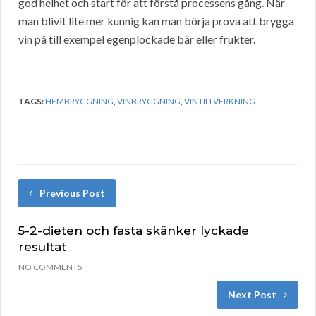
god helhet och start för att förstå processens gång. När
man blivit lite mer kunnig kan man börja prova att brygga
vin på till exempel egenplockade bär eller frukter.
TAGS:
HEMBRYGGNING
,
VINBRYGGNING
,
VINTILLVERKNING
Previous Post
5-2-dieten och fasta skänker lyckade
resultat
NO COMMENTS
Next Post