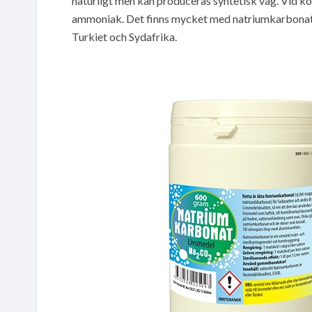
naturligt men kan produceras syntetisk väg. Vid ko
ammoniak. Det finns mycket med natriumkarbonat i
Turkiet och Sydafrika.