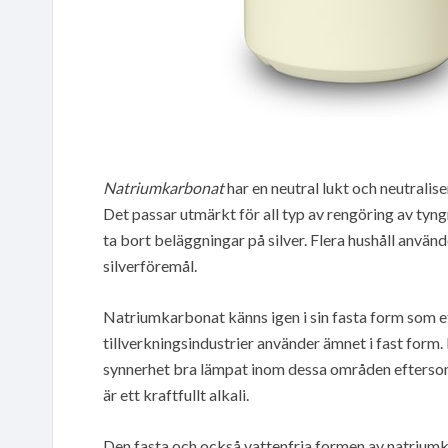
Natriumkarbonat
har en neutral lukt och neutralise
Det passar utmärkt för all typ av rengöring av tyn
ta bort beläggningar på silver. Flera hushåll använd
silverföremål.
Natriumkarbonat känns igen i sin fasta form som ett
tillverkningsindustrier använder ämnet i fast form.
synnerhet bra lämpat inom dessa områden efters
är ett kraftfullt alkali.
Den fasta och också vattenfria formen av natriumk