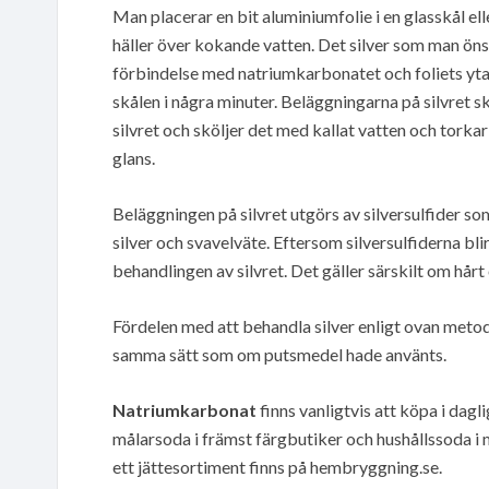
Man placerar en bit aluminiumfolie i en glasskål e
häller över kokande vatten. Det silver som man öns
förbindelse med natriumkarbonatet och foliets yta.
skålen i några minuter. Beläggningarna på silvret s
silvret och sköljer det med kallat vatten och torkar 
glans.
Beläggningen på silvret utgörs av silversulfider s
silver och svavelväte. Eftersom silversulfiderna bli
behandlingen av silvret. Det gäller särskilt om hårt
Fördelen med att behandla silver enligt ovan metod ä
samma sätt som om putsmedel hade använts.
Natriumkarbonat
finns vanligtvis att köpa i da
målarsoda i främst färgbutiker och hushållssoda i m
ett jättesortiment finns på hembryggning.se.