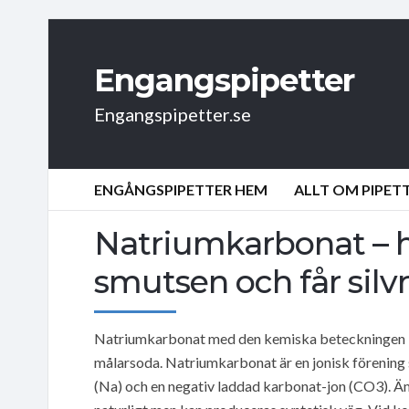
Engangspipetter
Engangspipetter.se
ENGÅNGSPIPETTER HEM
ALLT OM PIPET
Natriumkarbonat – 
smutsen och får silvr
Natriumkarbonat med den kemiska beteckningen N
målarsoda. Natriumkarbonat är en jonisk förening s
(Na) och en negativ laddad karbonat-jon (CO3). Ämn