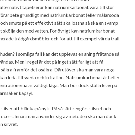
alternativt tapetserar kan natriumkarbonat vara till stor
r förarbete grundligt med natriumkarbonat (eller målarsoda
 och smuts på ett effektivt sätt ska lossna så ska en svamp
igt skölja den med vatten. För övrigt kan natriumkarbonat
erade trädgårdsmöbler och för att till exempel vårda trall.
huden? I somliga fall kan det upplevas en aning frätande så
das. Men i regel är det på inget sätt farligt att få
t säkra framför det osäkra. Därutöver ska man vara noga
 kan leda till sveda och irritation. Natriumkarbonat är heller
centrationerna är väldigt låga. Man bör dock ställa krav på
arnsäker kapsyl.
ilver att blänka på nytt. På så sätt rengörs silvret och
 process. Innan man använder sig av metoden ska man dock
 silvret.