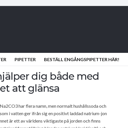
TER
PIPETTER
BESTÄLL ENGÅNGSPIPETTER HÄR!
hjälper dig både med
et att glänsa
a2CO3 har flera namn, men normalt hushållssoda och
om i vatten ger ifrån sig en positivt laddad natrium-jon
et är ett av världens viktigaste på jorden och finns