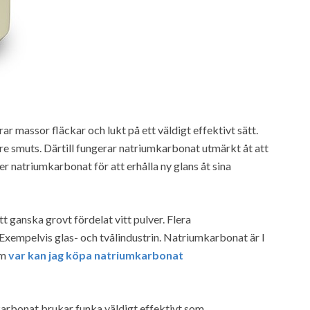
rar massor fläckar och lukt på ett väldigt effektivt sätt.
gre smuts. Därtill fungerar natriumkarbonat utmärkt åt att
er natriumkarbonat för att erhålla ny glans åt sina
 ganska grovt fördelat vitt pulver. Flera
 Exempelvis glas- och tvålindustrin. Natriumkarbonat är I
om
var kan jag köpa natriumkarbonat
arbonat brukar funka väldigt effektivt som