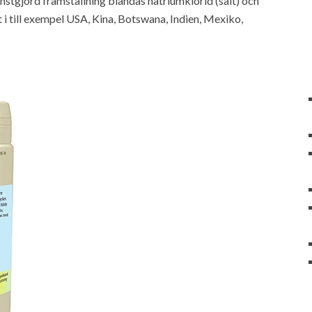
nstgjord framställning blandas natriumklorid (salt) och
 till exempel USA, Kina, Botswana, Indien, Mexiko,