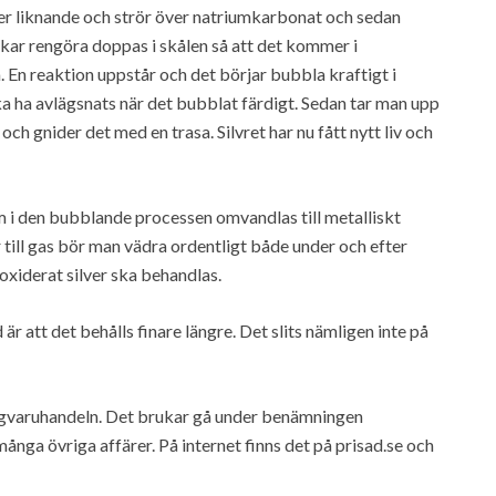
ller liknande och strör över natriumkarbonat och sedan
kar rengöra doppas i skålen så att det kommer i
 En reaktion uppstår och det börjar bubbla kraftigt i
ka ha avlägsnats när det bubblat färdigt. Sedan tar man upp
och gnider det med en trasa. Silvret har nu fått nytt liv och
om i den bubblande processen omvandlas till metalliskt
r till gas bör man vädra ordentligt både under och efter
 oxiderat silver ska behandlas.
r att det behålls finare längre. Det slits nämligen inte på
gligvaruhandeln. Det brukar gå under benämningen
ånga övriga affärer. På internet finns det på prisad.se och