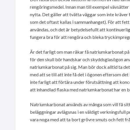
rengöringsmedel. Innan man till exempel vävsätter 
nytta. Det gäller att tvätta väggar som inte kräve
som det oftast kallas i sammanhanget). För att fett
användas, och det är betydelsefullt att kontinuerl
fungera bra för att rengöra och bleka tryckimpregn
Är det farligt om man råkar få natriumkarbonat på 
för den skull bör handskar och skyddsglasögon använ
natriumkarbonat på sig. Man bör dock alltid ta de
med att se till att inte få det i ögonen eftersom det
inte farligt att förtära under förutsättning att kon
att inhandlad flaska med natriumkarbonat har en b
Natriumkarbonat används av många som vill få sitt s
beläggningar avlägsnas i en väldigt verkningsfull
vara noga med att ta bort grövre smuts och fett från