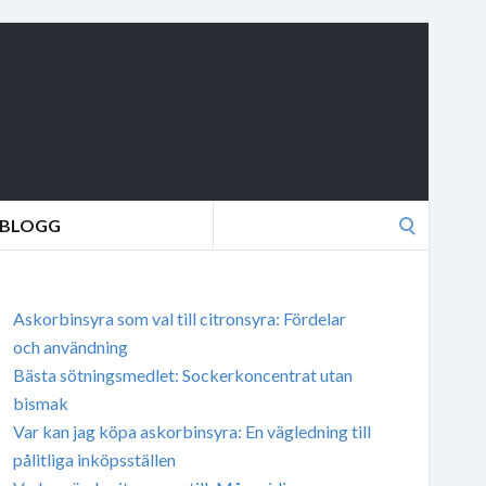
Search
BLOGG
for:
Askorbinsyra som val till citronsyra: Fördelar
och användning
Bästa sötningsmedlet: Sockerkoncentrat utan
bismak
Var kan jag köpa askorbinsyra: En vägledning till
pålitliga inköpsställen