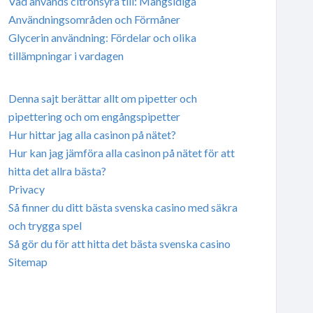
Vad används citronsyra till: Mångsidiga
Användningsområden och Förmåner
Glycerin användning: Fördelar och olika
tillämpningar i vardagen
Denna sajt berättar allt om pipetter och
pipettering och om engångspipetter
Hur hittar jag alla casinon på nätet?
Hur kan jag jämföra alla casinon på nätet för att
hitta det allra bästa?
Privacy
Så finner du ditt bästa svenska casino med säkra
och trygga spel
Så gör du för att hitta det bästa svenska casino
Sitemap