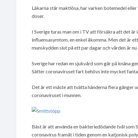
Läkarna står maktlösa, har varken botemedel eller 
doser.
I Sverige turas man om i TV att försäkra att det är in
influensasymtom, en enkel åkomma. Men det är ett sp
munskydden slut på ett par dagar och vården är nu d
Sverige har redan en sjukvård som går på knäna ge
Sätter coronaviruset fart behövs inte mycket fantasi
Det är ett måste att tvätta händerna flera gånger 
coronaviruset i munnen.
Bäst är att använda en bakteriedödande tvål som 
coronavirus framåt i tiden genom en katjonisk pol