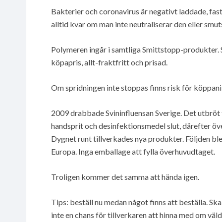
Bakterier och coronavirus är negativt laddade, fast
alltid kvar om man inte neutraliserar den eller smut
Polymeren ingår i samtliga Smittstopp-produkter. S
köpapris, allt-fraktfritt och prisad.
Om spridningen inte stoppas finns risk för köppani
2009 drabbade Svininfluensan Sverige. Det utbröt t
handsprit och desinfektionsmedel slut, därefter öve
Dygnet runt tillverkades nya produkter. Följden ble
Europa. Inga emballage att fylla överhuvudtaget.
Troligen kommer det samma att hända igen.
Tips: beställ nu medan något finns att beställa. Skal
inte en chans för tillverkaren att hinna med om väl