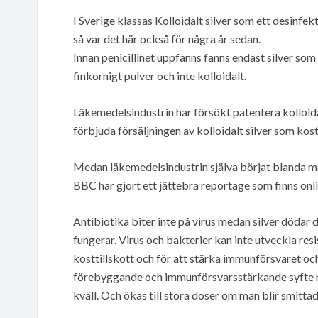
I Sverige klassas Kolloidalt silver som ett desinfek
så var det här också för några år sedan.
Innan penicillinet uppfanns fanns endast silver som 
finkornigt pulver och inte kolloidalt.
Läkemedelsindustrin har försökt patentera kolloida
förbjuda försäljningen av kolloidalt silver som kost
Medan läkemedelsindustrin själva börjat blanda me
BBC har gjort ett jättebra reportage som finns onli
Antibiotika biter inte på virus medan silver dödar
fungerar. Virus och bakterier kan inte utveckla res
kosttillskott och för att stärka immunförsvaret och
förebyggande och immunförsvarsstärkande syfte 
kväll. Och ökas till stora doser om man blir smitt