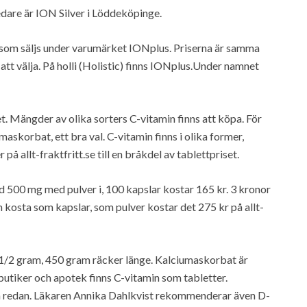
ledare är ION Silver i Löddeköpinge.
er som säljs under varumärket IONplus. Priserna är samma
att välja. På holli (Holistic) finns IONplus.Under namnet
. Mängder av olika sorters C-vitamin finns att köpa. För
askorbat, ett bra val. C-vitamin finns i olika former,
 allt-fraktfritt.se till en bråkdel av tablettpriset.
d 500 mg med pulver i, 100 kapslar kostar 165 kr. 3 kronor
 kosta som kapslar, som pulver kostar det 275 kr på allt-
ll 1/2 gram, 450 gram räcker länge. Kalciumaskorbat är
tbutiker och apotek finns C-vitamin som tabletter.
ta redan. Läkaren Annika Dahlkvist rekommenderar även D-