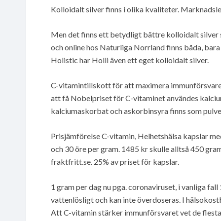
Kolloidalt silver finns i olika kvaliteter. Marknads
Men det finns ett betydligt bättre kolloidalt silv
och online hos Naturliga Norrland finns båda, bara 
Holistic har Holli även ett eget kolloidalt silver.
C-vitamintillskott för att maximera immunförsvaret
att få Nobelpriset för C-vitaminet användes kalcium
kalciumaskorbat och askorbinsyra finns som pulver på
Prisjämförelse C-vitamin, Helhetshälsa kapslar me
och 30 öre per gram. 1485 kr skulle alltså 450 gram
fraktfritt.se. 25% av priset för kapslar.
1 gram per dag nu pga. coronaviruset, i vanliga fa
vattenlösligt och kan inte överdoseras. I hälsokos
Att C-vitamin stärker immunförsvaret vet de fles