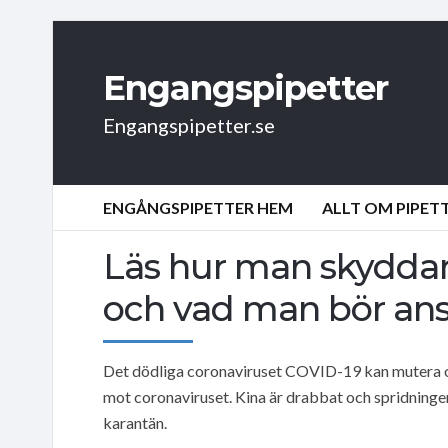
Engangspipetter
Engangspipetter.se
ENGÅNGSPIPETTER HEM
ALLT OM PIPET
Läs hur man skyddar
och vad man bör ans
Det dödliga coronaviruset COVID-19 kan mutera oc
mot coronaviruset. Kina är drabbat och spridningen 
karantän.