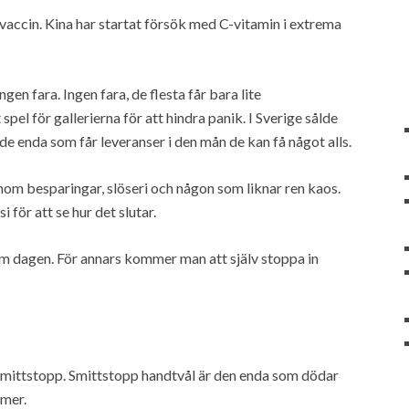
vaccin. Kina har startat försök med C-vitamin i extrema
gen fara. Ingen fara, de flesta får bara lite
el för gallerierna för att hindra panik. I Sverige sålde
e enda som får leveranser i den mån de kan få något alls.
nom besparingar, slöseri och någon som liknar ren kaos.
 för att se hur det slutar.
om dagen. För annars kommer man att själv stoppa in
Smittstopp. Smittstopp handtvål är den enda som dödar
ymer.