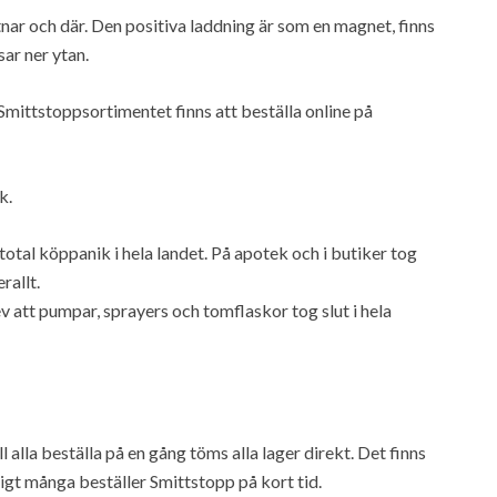
nar och där. Den positiva laddning är som en magnet, finns
sar ner ytan.
mittstoppsortimentet finns att beställa online på
k.
otal köppanik i hela landet. På apotek och i butiker tog
rallt.
v att pumpar, sprayers och tomflaskor tog slut i hela
l alla beställa på en gång töms alla lager direkt. Det finns
digt många beställer Smittstopp på kort tid.