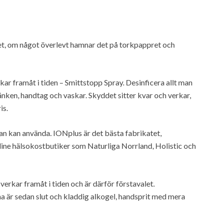
et, om något överlevt hamnar det på torkpappret och
ar framåt i tiden – Smittstopp Spray. Desinficera allt man
änken, handtag och vaskar. Skyddet sitter kvar och verkar,
is.
man kan använda. IONplus är det bästa fabrikatet,
line hälsokostbutiker som Naturliga Norrland, Holistic och
rkar framåt i tiden och är därför förstavalet.
a är sedan slut och kladdig alkogel, handsprit med mera