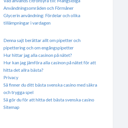
Vad används citronsyra till: Mångsidiga
Användningsområden och Förmåner
Glycerin användning: Fördelar och olika
tillämpningar i vardagen
Denna sajt berättar allt om pipetter och
pipettering och om engångspipetter
Hur hittar jag alla casinon på nätet?
Hur kan jag jämföra alla casinon på nätet för att
hitta det allra bästa?
Privacy
Så finner du ditt bästa svenska casino med säkra
och trygga spel
Så gör du för att hitta det bästa svenska casino
Sitemap