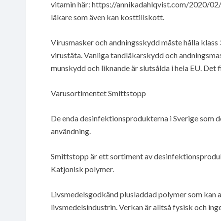
vitamin här: https://annikadahlqvist.com/2020/02/
läkare som även kan kosttillskott.
Virusmasker och andningsskydd måste hålla klass 3.
virustäta. Vanliga tandläkarskydd och andningsmask
munskydd och liknande är slutsålda i hela EU. Det fi
Varusortimentet Smittstopp
De enda desinfektionsprodukterna i Sverige som desi
användning.
Smittstopp är ett sortiment av desinfektionsprodu
Katjonisk polymer.
Livsmedelsgodkänd plusladdad polymer som kan an
livsmedelsindustrin. Verkan är alltså fysisk och inge 