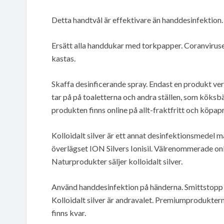
Detta handtvål är effektivare än handdesinfektion.
Ersätt alla handdukar med torkpapper. Coranvirus
kastas.
Skaffa desinficerande spray. Endast en produkt verk
tar på på toaletterna och andra ställen, som köksb
produkten finns online på allt-fraktfritt och köpapr
Kolloidalt silver är ett annat desinfektionsmedel 
överlägset ION Silvers Ionisil. Välrenommerade on
Naturprodukter säljer kolloidalt silver.
Använd handdesinfektion på händerna. Smittstopp ve
Kolloidalt silver är andravalet. Premiumproduktern
finns kvar.