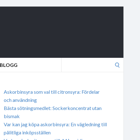
Search
BLOGG
for:
Askorbinsyra som val till citronsyra: Fördelar
och användning
Bästa sötningsmedlet: Sockerkoncentrat utan
bismak
Var kan jag köpa askorbinsyra: En vägledning till
pålitliga inköpsställen