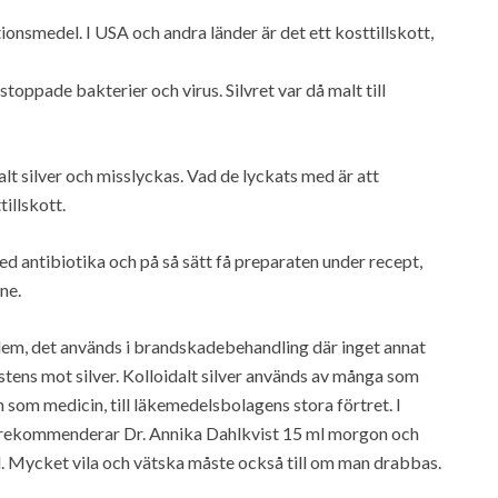
tionsmedel. I USA och andra länder är det ett kosttillskott,
stoppade bakterier och virus. Silvret var då malt till
lt silver och misslyckas. Vad de lyckats med är att
tillskott.
d antibiotika och på så sätt få preparaten under recept,
ne.
 dem, det används i brandskadebehandling där inget annat
istens mot silver. Kolloidalt silver används av många som
 som medicin, till läkemedelsbolagens stora förtret. I
rekommenderar Dr. Annika Dahlkvist 15 ml morgon och
ad. Mycket vila och vätska måste också till om man drabbas.