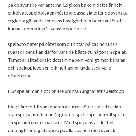
på de svenska varianterna. Logiken bakom detta är helt
enkelt att spelbolagen måste anpassa sig efter de svenska
reglerna gällande snurrens hastighet och bonusar för att
kunna komma in på svenska spelsajter.
spelautomater på nätet som du hittar på casinon utan
svensk licens kan därför vara de bästa du någonsin spelat.
Temat är alltså exakt detsamma som vanligt men känslan
och spelupplevelsen blir helt annorlunda tack vare
effekterna.
Hur spelar man slots online om man ångrar ett spelstopp
Idag här det till vanligheten att man söker sig till casino
utan spelpaus när man ångrat ett spelstopp och vill spela
på spelautomater på nätet. Med spelpaus är det helt
omöjligt för dig att spela på alla casinon med svensk