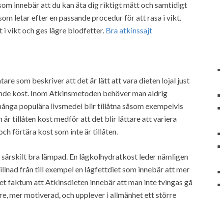
som innebär att du kan äta dig riktigt mätt och samtidigt
som letar efter en passande procedur för att rasa i vikt.
i vikt och ges lägre blodfetter.
Bra atkinssajt
are som beskriver att det är lätt att vara dieten lojal just
erande kost. Inom Atkinsmetoden behöver man aldrig
många populära livsmedel blir tillåtna såsom exempelvis
r tillåten kost medför att det blir lättare att variera
och förtära kost som inte är tillåten.
särskilt bra lämpad. En lågkolhydratkost leder nämligen
killnad från till exempel en lågfettdiet som innebär att mer
t faktum att Atkinsdieten innebär att man inte tvingas gå
are, mer motiverad, och upplever i allmänhet ett större