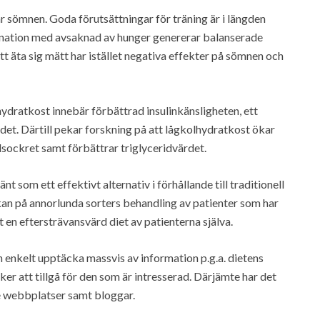
 sömnen. Goda förutsättningar för träning är i längden
nation med avsaknad av hunger genererar balanserade
tt äta sig mätt har istället negativa effekter på sömnen och
hydratkost innebär förbättrad insulinkänsligheten, ett
det. Därtill pekar forskning på att lågkolhydratkost ökar
dsockret samt förbättrar triglyceridvärdet.
nt som ett effektivt alternativ i förhållande till traditionell
kan på annorlunda sorters behandling av patienter som har
it en eftersträvansvärd diet av patienterna själva.
 enkelt upptäcka massvis av information p.g.a. dietens
er att tillgå för den som är intresserad. Därjämte har det
se webbplatser samt bloggar.