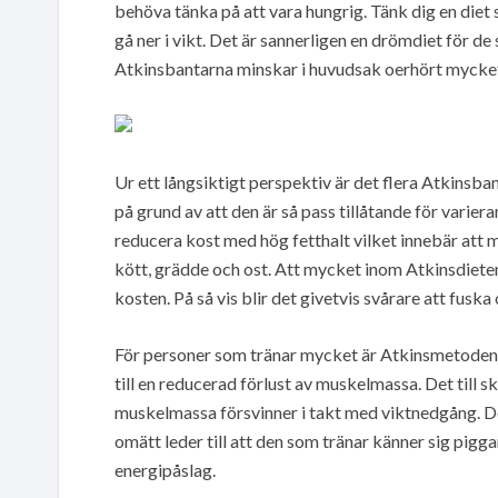
behöva tänka på att vara hungrig. Tänk dig en diet 
gå ner i vikt. Det är sannerligen en drömdiet för de 
Atkinsbantarna minskar i huvudsak oerhört mycket 
Ur ett långsiktigt perspektiv är det flera Atkinsbant
på grund av att den är så pass tillåtande för vari
reducera kost med hög fetthalt vilket innebär att 
kött, grädde och ost. Att mycket inom Atkinsdieten ä
kosten. På så vis blir det givetvis svårare att fuska 
För personer som tränar mycket är Atkinsmetoden 
till en reducerad förlust av muskelmassa. Det till s
muskelmassa försvinner i takt med viktnedgång. De
omätt leder till att den som tränar känner sig pigg
energipåslag.