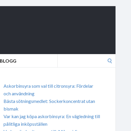
Search
BLOGG
for:
Askorbinsyra som val till citronsyra: Fördelar
och användning
Bästa sötningsmedlet: Sockerkoncentrat utan
bismak
Var kan jag köpa askorbinsyra: En vägledning till
pålitliga inköpsställen