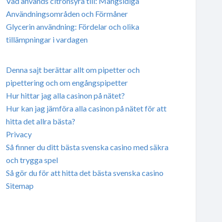
Vad används citronsyra till: Mångsidiga
Användningsområden och Förmåner
Glycerin användning: Fördelar och olika
tillämpningar i vardagen
Denna sajt berättar allt om pipetter och
pipettering och om engångspipetter
Hur hittar jag alla casinon på nätet?
Hur kan jag jämföra alla casinon på nätet för att
hitta det allra bästa?
Privacy
Så finner du ditt bästa svenska casino med säkra
och trygga spel
Så gör du för att hitta det bästa svenska casino
Sitemap