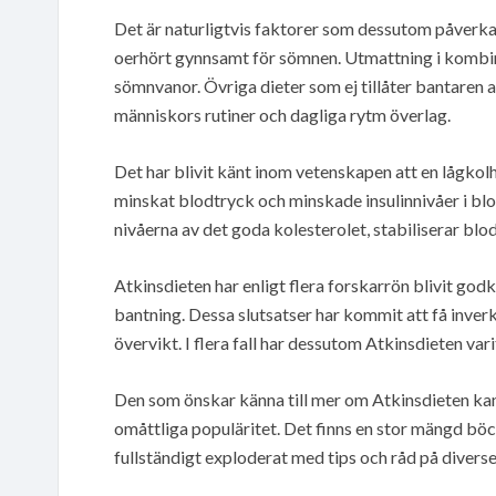
Det är naturligtvis faktorer som dessutom påverkar
oerhört gynnsamt för sömnen. Utmattning i kombi
sömnvanor. Övriga dieter som ej tillåter bantaren a
människors rutiner och dagliga rytm överlag.
Det har blivit känt inom vetenskapen att en lågkol
minskat blodtryck och minskade insulinnivåer i blo
nivåerna av det goda kolesterolet, stabiliserar blo
Atkinsdieten har enligt flera forskarrön blivit godkä
bantning. Dessa slutsatser har kommit att få inver
övervikt. I flera fall har dessutom Atkinsdieten var
Den som önskar känna till mer om Atkinsdieten kan
omåttliga populäritet. Det finns en stor mängd böck
fullständigt exploderat med tips och råd på diver