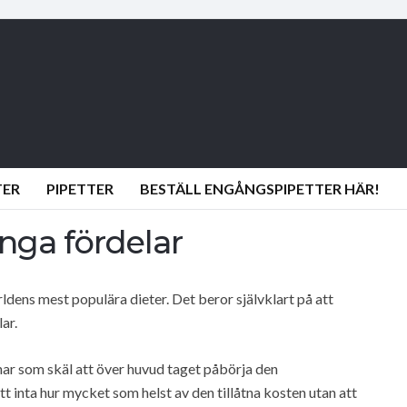
TER
PIPETTER
BESTÄLL ENGÅNGSPIPETTER HÄR!
ga fördelar
rldens mest populära dieter. Det beror självklart på att
ar.
r som skäl att över huvud taget påbörja den
tt inta hur mycket som helst av den tillåtna kosten utan att