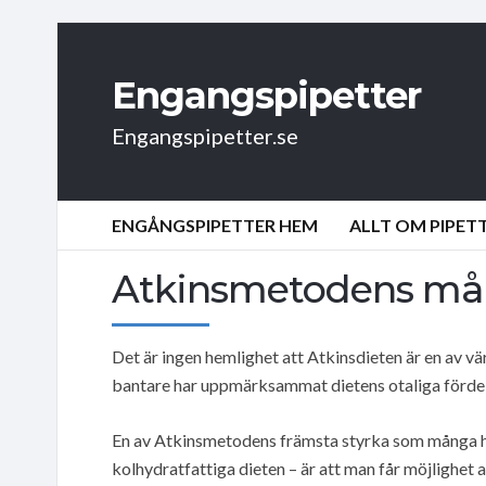
Engangspipetter
Engangspipetter.se
ENGÅNGSPIPETTER HEM
ALLT OM PIPET
Atkinsmetodens mån
Det är ingen hemlighet att Atkinsdieten är en av vä
bantare har uppmärksammat dietens otaliga fördel
En av Atkinsmetodens främsta styrka som många ha
kolhydratfattiga dieten – är att man får möjlighet a