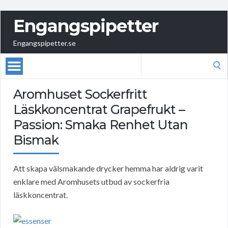
Engangspipetter
Engangspipetter.se
Search
for:
Aromhuset Sockerfritt
Läskkoncentrat Grapefrukt –
Passion: Smaka Renhet Utan
Bismak
Att skapa välsmakande drycker hemma har aldrig varit
enklare med Aromhusets utbud av sockerfria
läskkoncentrat.