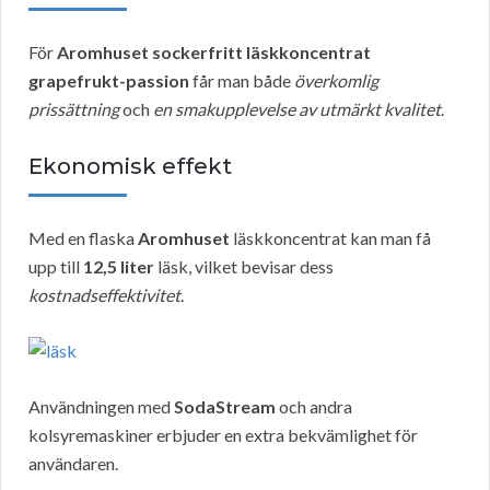
För
Aromhuset sockerfritt läskkoncentrat
grapefrukt-passion
får man både
överkomlig
prissättning
och
en smakupplevelse av utmärkt kvalitet
.
Ekonomisk effekt
Med en flaska
Aromhuset
läskkoncentrat kan man få
upp till
12,5 liter
läsk, vilket bevisar dess
kostnadseffektivitet
.
Användningen med
SodaStream
och andra
kolsyremaskiner erbjuder en extra bekvämlighet för
användaren.