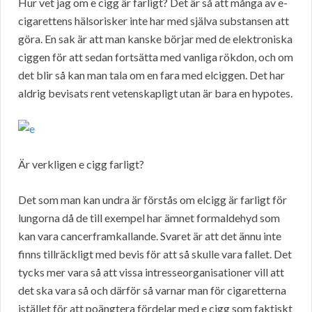
Hur vet jag om e cigg är farligt? Det är så att många av e-
cigarettens hälsorisker inte har med själva substansen att
göra. En sak är att man kanske börjar med de elektroniska
ciggen för att sedan fortsätta med vanliga rökdon, och om
det blir så kan man tala om en fara med elciggen. Det har
aldrig bevisats rent vetenskapligt utan är bara en hypotes.
Är verkligen e cigg farligt?
Det som man kan undra är förstås om elcigg är farligt för
lungorna då de till exempel har ämnet formaldehyd som
kan vara cancerframkallande. Svaret är att det ännu inte
finns tillräckligt med bevis för att så skulle vara fallet. Det
tycks mer vara så att vissa intresseorganisationer vill att
det ska vara så och därför så varnar man för cigaretterna
istället för att poängtera fördelar med e cigg som faktiskt