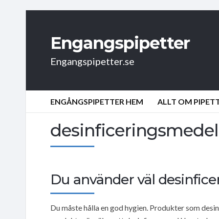
Engangspipetter
Engangspipetter.se
ENGÅNGSPIPETTER HEM
ALLT OM PIPET
desinficeringsmedel
Du använder väl desinfic
Du måste hålla en god hygien. Produkter som desi