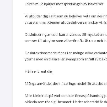
En ren miljö hjälper mot spridningen av bakterier
Vi utbildar dig i allt som du behöver veta om desin
virusstammar. Genom att desinficera minskar vi risk
Desinficeringsmedel kan användas till mycket anna
som ser till att ytor som vi berör ofta är rena och in
Desinfektionsmedel finns i en mängd olika varianter.
ytorna med en trasa eller svamp som är full av bakt
Håll rent runt dig
Många använder desinficeringsmedel för att desinf
Men tänker du på vad som kan finnas på handtag på 
okända som rör sig i hemmet. Under arbetstid är det