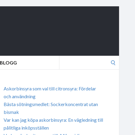
Search
BLOGG
for:
Askorbinsyra som val till citronsyra: Fördelar
och användning
Bästa sötningsmedlet: Sockerkoncentrat utan
bismak
Var kan jag köpa askorbinsyra: En vägledning till
pålitliga inköpsställen