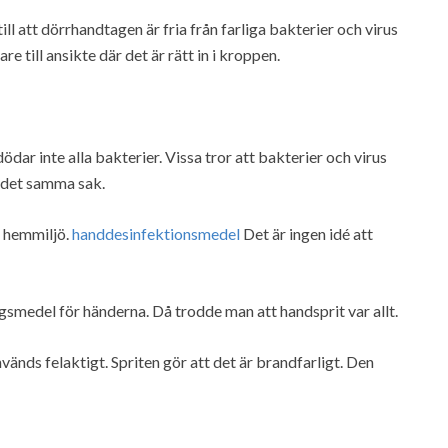
ill att dörrhandtagen är fria från farliga bakterier och virus
e till ansikte där det är rätt in i kroppen.
dar inte alla bakterier. Vissa tror att bakterier och virus
r det samma sak.
 i hemmiljö.
handdesinfektionsmedel
Det är ingen idé att
gsmedel för händerna. Då trodde man att handsprit var allt.
änds felaktigt. Spriten gör att det är brandfarligt. Den