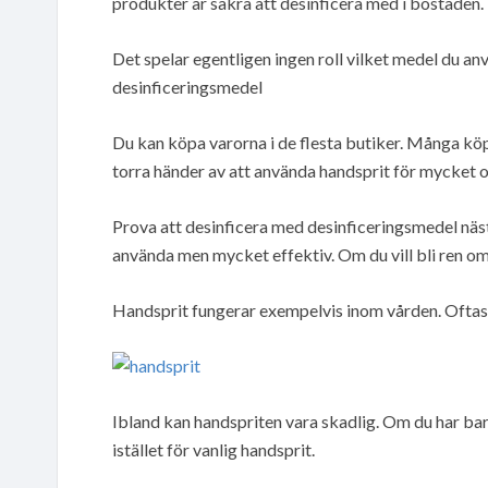
produkter är säkra att desinficera med i bostaden.
Det spelar egentligen ingen roll vilket medel du an
desinficeringsmedel
Du kan köpa varorna i de flesta butiker. Många kö
torra händer av att använda handsprit för mycket o
Prova att desinficera med desinficeringsmedel nästa
använda men mycket effektiv. Om du vill bli ren om
Handsprit fungerar exempelvis inom vården. Oftast 
Ibland kan handspriten vara skadlig. Om du har ba
istället för vanlig handsprit.