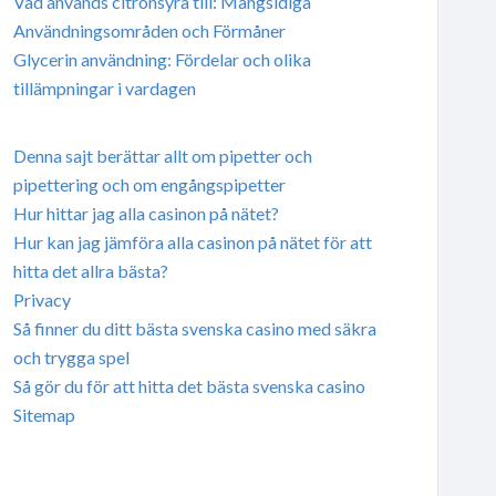
Vad används citronsyra till: Mångsidiga
Användningsområden och Förmåner
Glycerin användning: Fördelar och olika
tillämpningar i vardagen
Denna sajt berättar allt om pipetter och
pipettering och om engångspipetter
Hur hittar jag alla casinon på nätet?
Hur kan jag jämföra alla casinon på nätet för att
hitta det allra bästa?
Privacy
Så finner du ditt bästa svenska casino med säkra
och trygga spel
Så gör du för att hitta det bästa svenska casino
Sitemap