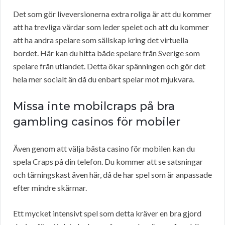
Det som gör liveversionerna extra roliga är att du kommer
att ha trevliga värdar som leder spelet och att du kommer
att ha andra spelare som sällskap kring det virtuella
bordet. Här kan du hitta både spelare från Sverige som
spelare från utlandet. Detta ökar spänningen och gör det
hela mer socialt än då du enbart spelar mot mjukvara.
Missa inte mobilcraps på bra
gambling casinos för mobiler
Även genom att välja bästa casino för mobilen kan du
spela Craps på din telefon. Du kommer att se satsningar
och tärningskast även här, då de har spel som är anpassade
efter mindre skärmar.
Ett mycket intensivt spel som detta kräver en bra gjord