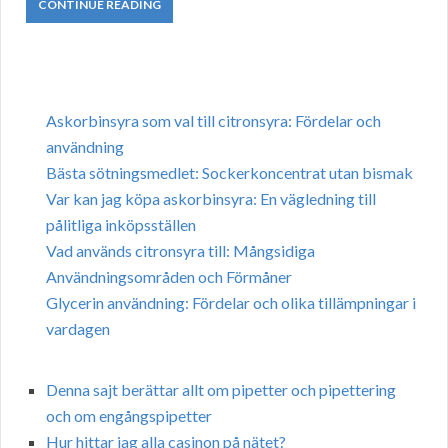
CONTINUE READING
Askorbinsyra som val till citronsyra: Fördelar och
användning
Bästa sötningsmedlet: Sockerkoncentrat utan bismak
Var kan jag köpa askorbinsyra: En vägledning till
pålitliga inköpsställen
Vad används citronsyra till: Mångsidiga
Användningsområden och Förmåner
Glycerin användning: Fördelar och olika tillämpningar i
vardagen
Denna sajt berättar allt om pipetter och pipettering
och om engångspipetter
Hur hittar jag alla casinon på nätet?