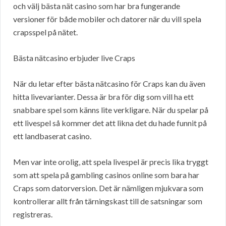
och välj bästa nät casino som har bra fungerande
versioner för både mobiler och datorer när du vill spela
crapsspel på nätet.
Bästa nätcasino erbjuder live Craps
När du letar efter bästa nätcasino för Craps kan du även
hitta livevarianter. Dessa är bra för dig som vill ha ett
snabbare spel som känns lite verkligare. När du spelar på
ett livespel så kommer det att likna det du hade funnit på
ett landbaserat casino.
Men var inte orolig, att spela livespel är precis lika tryggt
som att spela på gambling casinos online som bara har
Craps som datorversion. Det är nämligen mjukvara som
kontrollerar allt från tärningskast till de satsningar som
registreras.