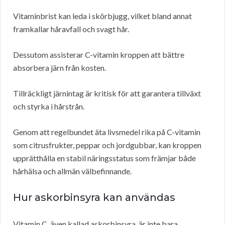
Vitaminbrist kan leda i skörbjugg, vilket bland annat
framkallar håravfall och svagt hår.
Dessutom assisterar C-vitamin kroppen att bättre
absorbera järn från kosten.
Tillräckligt järnintag är kritisk för att garantera tillväxt
och styrka i hårstrån.
Genom att regelbundet äta livsmedel rika på C-vitamin
som citrusfrukter, peppar och jordgubbar, kan kroppen
upprätthålla en stabil näringsstatus som främjar både
hårhälsa och allmän välbefinnande.
Hur askorbinsyra kan användas
Vitamin C, även kallad askorbinsyra, är inte bara