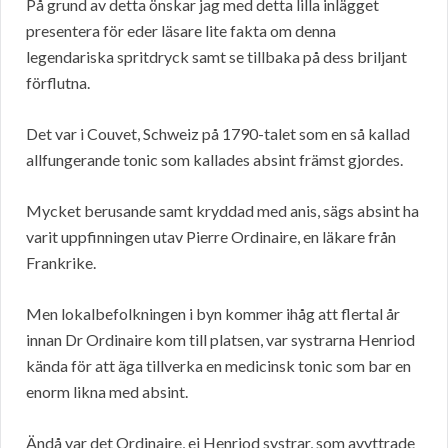
På grund av detta önskar jag med detta lilla inlägget
presentera för eder läsare lite fakta om denna
legendariska spritdryck samt se tillbaka på dess briljant
förflutna.
Det var i Couvet, Schweiz på 1790-talet som en så kallad
allfungerande tonic som kallades absint främst gjordes.
Mycket berusande samt kryddad med anis, sägs absint ha
varit uppfinningen utav Pierre Ordinaire, en läkare från
Frankrike.
Men lokalbefolkningen i byn kommer ihåg att flertal år
innan Dr Ordinaire kom till platsen, var systrarna Henriod
kända för att äga tillverka en medicinsk tonic som bar en
enorm likna med absint.
Ändå var det Ordinaire, ej Henriod systrar, som avyttrade