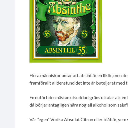
Flera människor antar att absint är en likör, men de
framförallt alldenstund det inte är buteljerat med ti
En nuförtiden nästan utsuddad gräns uttalar att en 
då börjar antagligen nära nog all alkohol som saluför
Vår ”egen” Vodka Absolut Citron eller blåbär, vem 