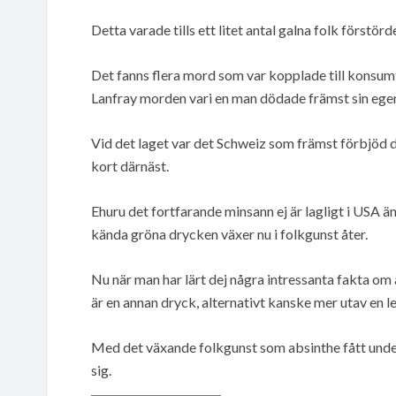
Detta varade tills ett litet antal galna folk förstör
Det fanns flera mord som var kopplade till konsum
Lanfray morden vari en man dödade främst sin egen 
Vid det laget var det Schweiz som främst förbjöd
kort därnäst.
Ehuru det fortfarande minsann ej är lagligt i USA 
kända gröna drycken växer nu i folkgunst åter.
Nu när man har lärt dej några intressanta fakta om
är en annan dryck, alternativt kanske mer utav en l
Med det växande folkgunst som absinthe fått under 
sig.