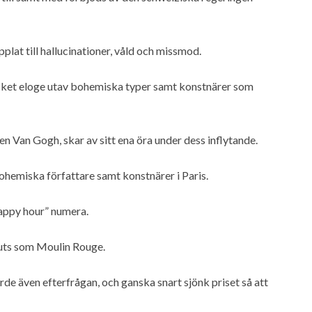
plat till hallucinationer, våld och missmod.
ycket eloge utav bohemiska typer samt konstnärer som
 Van Gogh, skar av sitt ena öra under dess inflytande.
bohemiska författare samt konstnärer i Paris.
appy hour” numera.
outs som Moulin Rouge.
e även efterfrågan, och ganska snart sjönk priset så att