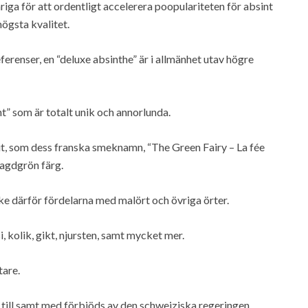
iga för att ordentligt accelerera poopulariteten för absint
ögsta kvalitet.
erenser, en “deluxe absinthe” är i allmänhet utav högre
t” som är totalt unik och annorlunda.
rit, som dess franska smeknamn, “The Green Fairy – La fée
ragdgrön färg.
ske därför fördelarna med malört och övriga örter.
kolik, gikt, njursten, samt mycket mer.
tare.
 till samt med förbjöds av den schweiziska regeringen