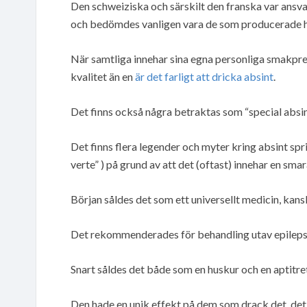
Den schweiziska och särskilt den franska var ansvar
och bedömdes vanligen vara de som producerade h
När samtliga innehar sina egna personliga smakpref
kvalitet än en
är det farligt att dricka absint
.
Det finns också några betraktas som “special absin
Det finns flera legender och myter kring absint sp
verte” ) på grund av att det (oftast) innehar en sma
Början såldes det som ett universellt medicin, kan
Det rekommenderades för behandling utav epilepsi, 
Snart såldes det både som en huskur och en aptitre
Den hade en unik effekt på dem som drack det, det