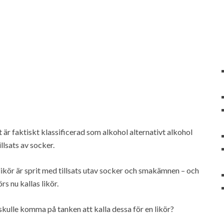
t är faktiskt klassificerad som alkohol alternativt alkohol
llsats av socker.
likör är sprit med tillsats utav socker och smakämnen – och
s nu kallas likör.
skulle komma på tanken att kalla dessa för en likör?