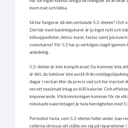
har väl ingen kunnat undgå de mängder av artikl
inom mat och hälsa.
Så hur fungerar då den omtalade 5:2-dieten? Och vad
Det här med bantningskurer är ju inget nytt och 
kålsoppedieter, detox-kurer, fastor samt juiceveck
svenskarna? För 5:2 har ju verkligen slagit igenom 
anledning.
5:2-dieten är inte komplicerad. Du kommer inte at
är lätt, du behöver inte avstå ifrån middagsbjudning
dagar i veckan äter du precis vad och hur mycket du 
om ett maximalt intag av 600 kalorier. Och effekt
imponerande. Viktminskningen kommer för de allra 
minskade kaloriintaget är hela hemligheten med 5:
Periodisk fasta, som 5:2-dieten faller under, kan r
cellerna stressas att ställa om sig på reparationer 