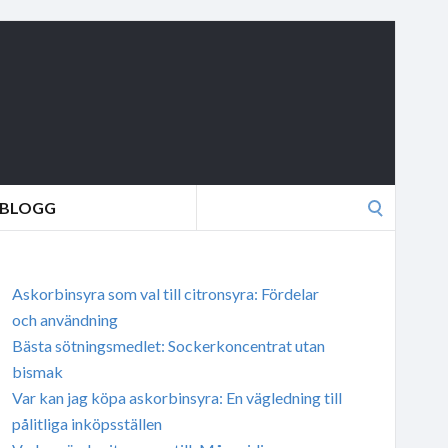
Search
BLOGG
for:
Askorbinsyra som val till citronsyra: Fördelar
och användning
Bästa sötningsmedlet: Sockerkoncentrat utan
bismak
Var kan jag köpa askorbinsyra: En vägledning till
pålitliga inköpsställen