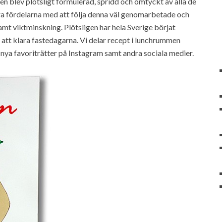
n blev plötsligt formulerad, spridd och omtyckt av alla de
ra fördelarna med att följa denna väl genomarbetade och
 samt viktminskning. Plötsligen har hela Sverige börjat
 att klara fastedagarna. Vi delar recept i lunchrummen
nya favoriträtter på Instagram samt andra sociala medier.