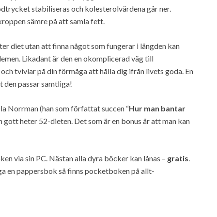
trycket stabiliseras och kolesterolvärdena går ner.
kroppen sämre på att samla fett.
er diet utan att finna något som fungerar i längden kan
lemen. Likadant är den en okomplicerad väg till
och tvivlar på din förmåga att hålla dig ifrån livets goda. En
att den passar samtliga!
Ola Norrman (han som författat succen “
Hur man bantar
h gott heter 52-dieten. Det som är en bonus är att man kan
oken via sin PC. Nästan alla dyra böcker kan lånas –
gratis
.
 äga en pappersbok så finns pocketboken på allt-