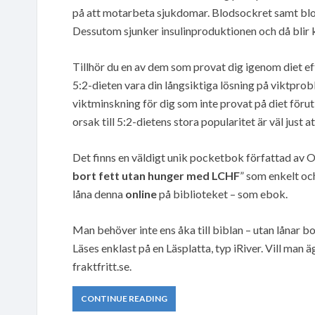
på att motarbeta sjukdomar. Blodsockret samt blod
Dessutom sjunker insulinproduktionen och då blir 
Tillhör du en av dem som provat dig igenom diet eft
5:2-dieten vara din långsiktiga lösning på viktprob
viktminskning för dig som inte provat på diet förut 
orsak till 5:2-dietens stora popularitet är väl just 
Det finns en väldigt unik pocketbok författad av 
bort fett utan hunger med LCHF
” som enkelt oc
låna denna
online
på biblioteket – som ebok.
Man behöver inte ens åka till biblan – utan lånar b
Läses enklast på en Läsplatta, typ iRiver. Vill man
fraktfritt.se.
CONTINUE READING