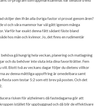
ar samt tv-program som uppmärksammat vår senaste trend
 skiljer den ifrån alla övriga fastor vi provat genom åren?
både vi och våra mammor har väl gått igenom många
or. Varför har exakt denna fått sådant fäste bland
både hos män och kvinnor. Jo, det finns en rudimentär
t behöva gå hungrig hela veckan, planering och matlagning
ar och du behöver inte sluta inta dina favoriträtter. Fem
vill. Blott två av veckans dagar följer du dietens villkor
erna av denna måttliga uppoffring är omedelbara samt
flesta som testar 5:2 som ett brev på posten. Och det
2.
educera risken för alzheimers då fastedagarna gör att
i kroppen istället för uppbyggnad och då blir de effektivare