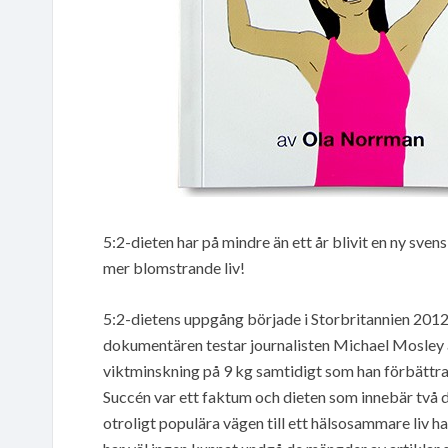
5:2-dieten har på mindre än ett år blivit en ny svens
mer blomstrande liv!
5:2-dietens uppgång började i Storbritannien 2012
dokumentären testar journalisten Michael Mosley a
viktminskning på 9 kg samtidigt som han förbättr
Succén var ett faktum och dieten som innebär två d
otroligt populära vägen till ett hälsosammare liv har