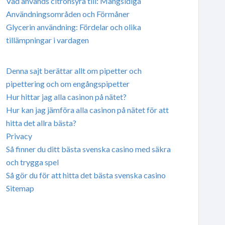
Vad används citronsyra till: Mångsidiga
Användningsområden och Förmåner
Glycerin användning: Fördelar och olika
tillämpningar i vardagen
Denna sajt berättar allt om pipetter och
pipettering och om engångspipetter
Hur hittar jag alla casinon på nätet?
Hur kan jag jämföra alla casinon på nätet för att
hitta det allra bästa?
Privacy
Så finner du ditt bästa svenska casino med säkra
och trygga spel
Så gör du för att hitta det bästa svenska casino
Sitemap