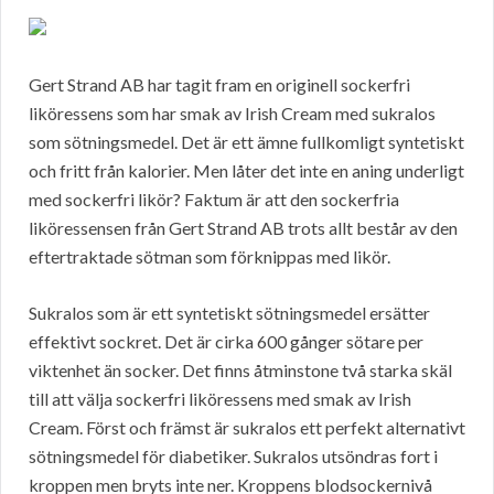
Gert Strand AB har tagit fram en originell sockerfri
liköressens som har smak av Irish Cream med sukralos
som sötningsmedel. Det är ett ämne fullkomligt syntetiskt
och fritt från kalorier. Men låter det inte en aning underligt
med sockerfri likör? Faktum är att den sockerfria
liköressensen från Gert Strand AB trots allt består av den
eftertraktade sötman som förknippas med likör.
Sukralos som är ett syntetiskt sötningsmedel ersätter
effektivt sockret. Det är cirka 600 gånger sötare per
viktenhet än socker. Det finns åtminstone två starka skäl
till att välja sockerfri liköressens med smak av Irish
Cream. Först och främst är sukralos ett perfekt alternativt
sötningsmedel för diabetiker. Sukralos utsöndras fort i
kroppen men bryts inte ner. Kroppens blodsockernivå