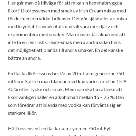
Hur går man då tillväga för att mixa sin hemmabryggda
likör? Liköressensen med smak av Irish Cream mixas med
fördel med okryddat brännvin. Det går självfallet att mixa
med kryddat brännvin ifall man vill vara mer djärv och
experimentera med smaker. Man måste då räkna med att
inte få en ren Irish Cream-smak men å andra sidan finns
det möjlighet att blanda till andra smaker. En del kanske
bättre än andra.
En flaska liköressens består av 20 ml som genererar 750
ml likör. Spriten man blandar med kan variera mellan 15 %
40 % efter tycke och smak. Men man ska ha i åtanke att
likör vanligen håller en alkoholhalt mellan 15 – 25 %. Den
som föredrar att blanda med vodka kan förvänta sig en
starkare likör.
Häll i essensen i en flaska som rymmer 750 ml. Fyll