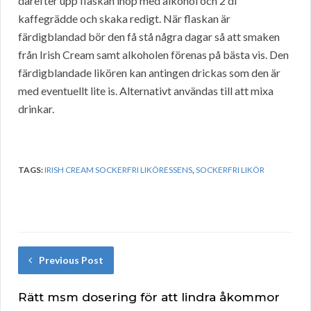
därefter upp flaskan ihop med alkohol och 2 dl
kaffegrädde och skaka redigt. När flaskan är
färdigblandad bör den få stå några dagar så att smaken
från Irish Cream samt alkoholen förenas på bästa vis. Den
färdigblandade likören kan antingen drickas som den är
med eventuellt lite is. Alternativt användas till att mixa
drinkar.
TAGS:
IRISH CREAM SOCKERFRI LIKÖRESSENS
,
SOCKERFRI LIKÖR
Previous Post
Rätt msm dosering för att lindra åkommor