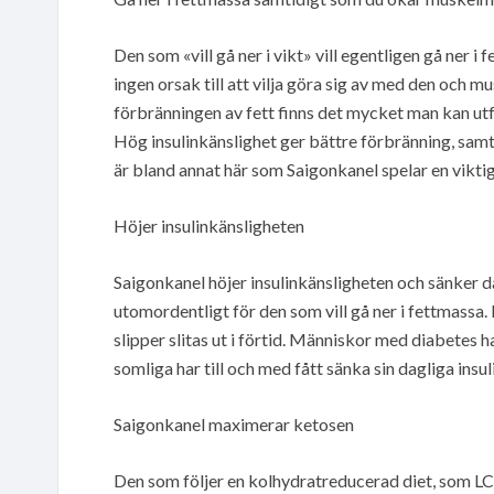
Den som «vill gå ner i vikt» vill egentligen gå ner i
ingen orsak till att vilja göra sig av med den och m
förbränningen av fett finns det mycket man kan utfö
Hög insulinkänslighet ger bättre förbränning, samt 
är bland annat här som Saigonkanel spelar en viktig 
Höjer insulinkänsligheten
Saigonkanel höjer insulinkänsligheten och sänker dä
utomordentligt för den som vill gå ner i fettmassa.
slipper slitas ut i förtid. Människor med diabetes ha
somliga har till och med fått sänka sin dagliga ins
Saigonkanel maximerar ketosen
Den som följer en kolhydratreducerad diet, som LCH