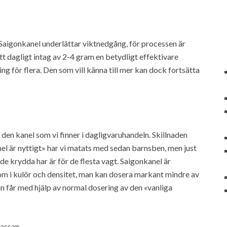
 Saigonkanel underlättar viktnedgång, för processen är
ett dagligt intag av 2-4 gram en betydligt effektivare
g för flera. Den som vill känna till mer kan dock fortsätta
den kanel som vi finner i dagligvaruhandeln. Skillnaden
anel är nyttigt» har vi matats med sedan barnsben, men just
 krydda har är för de flesta vagt. Saigonkanel är
 som i kulör och densitet, man kan dosera markant mindre av
n får med hjälp av normal dosering av den «vanliga
massan