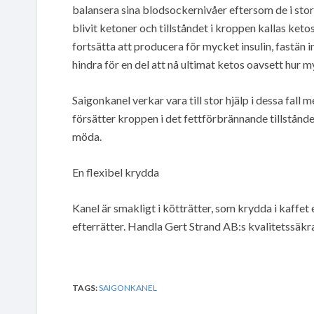
balansera sina blodsockernivåer eftersom de i stort
blivit ketoner och tillståndet i kroppen kallas ketos
fortsätta att producera för mycket insulin, fastän i
hindra för en del att nå ultimat ketos oavsett hur m
Saigonkanel verkar vara till stor hjälp i dessa fall
försätter kroppen i det fettförbrännande tillstånd
möda.
En flexibel krydda
Kanel är smakligt i kötträtter, som krydda i kaffet
efterrätter. Handla Gert Strand AB:s kvalitetssäkr
TAGS:
SAIGONKANEL