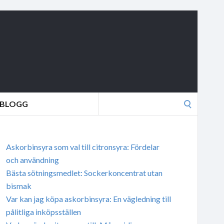
Search
BLOGG
for:
Askorbinsyra som val till citronsyra: Fördelar
och användning
Bästa sötningsmedlet: Sockerkoncentrat utan
bismak
Var kan jag köpa askorbinsyra: En vägledning till
pålitliga inköpsställen