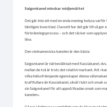
Saigonkanel minskar midjemåttet
Det går inte att med en enda mening belysa varför
tämligen invecklad. Oavsett hur det går till så ger 
förbränningsprocess – och det räcker som upplysnin
läsa.
Den vietnamesiska kanelen är den bästa
Saigonkanel är närbesläktad med Kassiakanel, dvs. 
mellan de två är trots det relativt markant. Att «k
vilka hälsofrämjande egenskaper denna välsmakande
kraftfullare än Kassiakanel, såväl i lukt och smak
sin Saigonkanel för att uppnå likadan smak som ma
kanelen».
Gå ner i fettmassa samtidigt som du ökar muskel