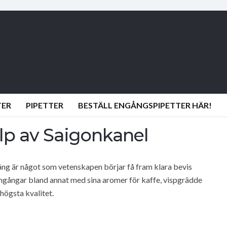
TER
PIPETTER
BESTÄLL ENGÅNGSPIPETTER HÄR!
lp av Saigonkanel
gång är något som vetenskapen börjar få fram klara bevis
amgångar bland annat med sina aromer för kaffe, vispgrädde
högsta kvalitet.