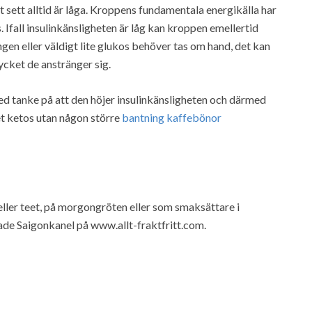
 sett alltid är låga. Kroppens fundamentala energikälla har
. Ifall insulinkänsligheten är låg kan kroppen emellertid
ngen eller väldigt lite glukos behöver tas om hand, det kan
ycket de anstränger sig.
 med tanke på att den höjer insulinkänsligheten och därmed
et ketos utan någon större
bantning kaffebönor
 eller teet, på morgongröten eller som smaksättare i
ade Saigonkanel på www.allt-fraktfritt.com.