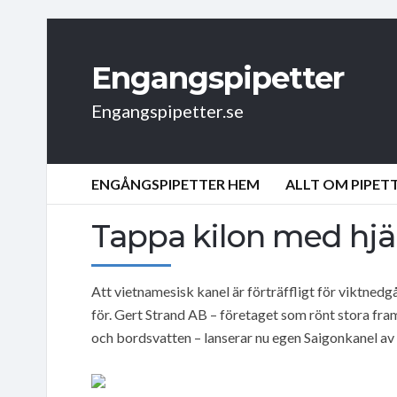
Engangspipetter
Engangspipetter.se
ENGÅNGSPIPETTER HEM
ALLT OM PIPET
Tappa kilon med hjä
Att vietnamesisk kanel är förträffligt för viktned
för. Gert Strand AB – företaget som rönt stora fr
och bordsvatten – lanserar nu egen Saigonkanel av 