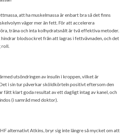
 fettmassa, att ha muskelmassa är enbart bra så det finns
uskelvolym väger mer än fett. För att accelerera
ra, träna och inta kolhydratsnålt är två effektiva metoder.
hindrar blodsockret från att lagras i fettvävnaden, och det
roll.
rmed utsöndringen av insulin i kroppen, vilket är
 Det i sin tur påverkar sköldkörteln positivt eftersom den
r fått klart goda resultat av ett dagligt intag av kanel, och
ulindos (i samråd med doktor).
F alternativt Atkins, bryr sig inte längre så mycket om att