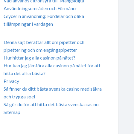
Vad används citronsyra till: Mångsidiga
Användningsområden och Förmåner
Glycerin användning: Fördelar och olika
tillämpningar i vardagen
Denna sajt berättar allt om pipetter och
pipettering och om engångspipetter
Hur hittar jag alla casinon på nätet?
Hur kan jag jämföra alla casinon på nätet för att
hitta det allra bästa?
Privacy
Så finner du ditt bästa svenska casino med säkra
och trygga spel
Så gör du för att hitta det bästa svenska casino
Sitemap