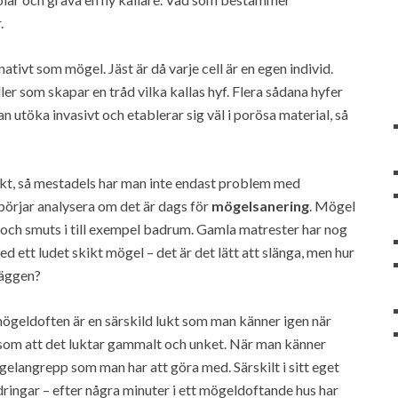
.
ativt som mögel. Jäst är då varje cell är en egen individ.
som skapar en tråd vilka kallas hyf. Flera sådana hyfer
n utöka invasivt och etablerar sig väl i porösa material, så
kt, så mestadels har man inte endast problem med
örjar analysera om det är dags för
mögelsanering
. Mögel
rd och smuts i till exempel badrum. Gamla matrester har nog
d ett ludet skikt mögel – det är det lätt att slänga, men hur
väggen?
ögeldoften är en särskild lukt som man känner igen när
 som att det luktar gammalt och unket. När man känner
gelangrepp som man har att göra med. Särskilt i sitt eget
ringar – efter några minuter i ett mögeldoftande hus har