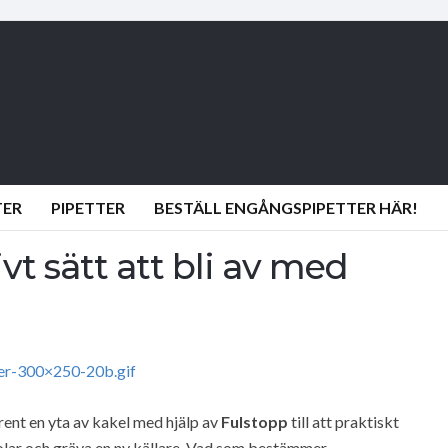
TER
PIPETTER
BESTÄLL ENGÅNGSPIPETTER HÄR!
ivt sätt att bli av med
ner-300×250-20b.gif
 rent en yta av kakel med hjälp av
Fulstopp
till att praktiskt
stolar och gräva en ny källare. Vad som bestämmer