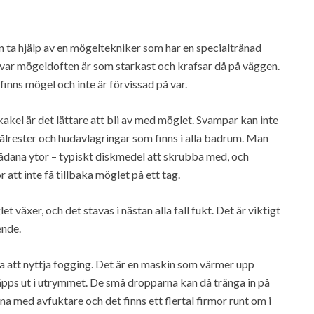
 ta hjälp av en mögeltekniker som har en specialtränad
var mögeldoften är som starkast och krafsar då på väggen.
inns mögel och inte är förvissad på var.
akel är det lättare att bli av med möglet. Svampar kan inte
vålrester och hudavlagringar som finns i alla badrum. Man
sådana ytor – typiskt diskmedel att skrubba med, och
 att inte få tillbaka möglet på ett tag.
t växer, och det stavas i nästan alla fall fukt. Det är viktigt
ende.
 att nyttja fogging. Det är en maskin som värmer upp
pps ut i utrymmet. De små dropparna kan då tränga in på
a med avfuktare och det finns ett flertal firmor runt om i