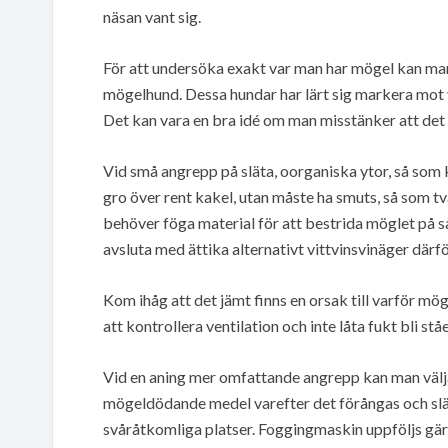
näsan vant sig.
För att undersöka exakt var man har mögel kan man
mögelhund. Dessa hundar har lärt sig markera mot 
Det kan vara en bra idé om man misstänker att det f
Vid små angrepp på släta, oorganiska ytor, så som k
gro över rent kakel, utan måste ha smuts, så som t
behöver föga material för att bestrida möglet på 
avsluta med ättika alternativt vittvinsvinäger därför
Kom ihåg att det jämt finns en orsak till varför mögle
att kontrollera ventilation och inte låta fukt bli stå
Vid en aning mer omfattande angrepp kan man välja
mögeldödande medel varefter det förångas och slä
svåråtkomliga platser. Foggingmaskin uppföljs gärn