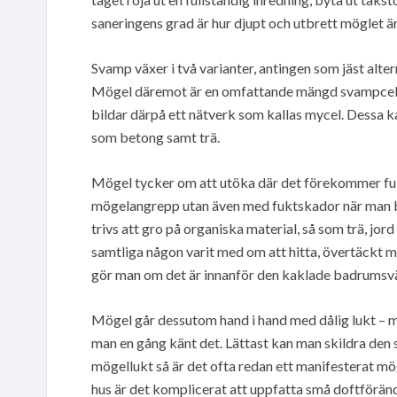
saneringens grad är hur djupt och utbrett möglet är
Svamp växer i två varianter, antingen som jäst altern
Mögel däremot är en omfattande mängd svampceller 
bildar därpå ett nätverk som kallas mycel. Dessa ka
som betong samt trä.
Mögel tycker om att utöka där det förekommer fu
mögelangrepp utan även med fuktskador när man b
trivs att gro på organiska material, så som trä, jo
samtliga någon varit med om att hitta, övertäckt me
gör man om det är innanför den kaklade badrums
Mögel går dessutom hand i hand med dålig lukt – m
man en gång känt det. Lättast kan man skildra den
mögellukt så är det ofta redan ett manifesterat mö
hus är det komplicerat att uppfatta små doftföränd