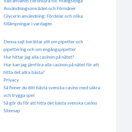
Vad används citronsyra till: Mångsidiga
Användningsområden och Förmåner
Glycerin användning: Fördelar och olika
tillämpningar i vardagen
Denna sajt berättar allt om pipetter och
pipettering och om engångspipetter
Hur hittar jag alla casinon på nätet?
Hur kan jag jämföra alla casinon på nätet för att
hitta det allra bästa?
Privacy
Så finner du ditt bästa svenska casino med säkra
och trygga spel
Så gör du för att hitta det bästa svenska casino
Sitemap