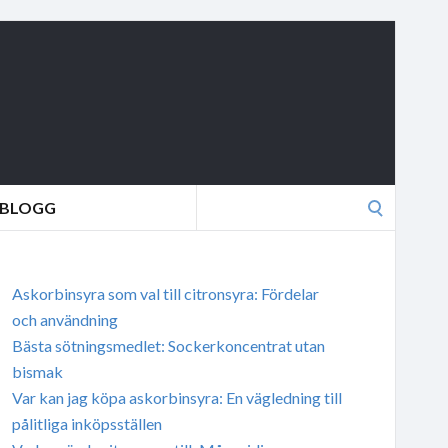
Search
BLOGG
for:
Askorbinsyra som val till citronsyra: Fördelar
och användning
Bästa sötningsmedlet: Sockerkoncentrat utan
bismak
Var kan jag köpa askorbinsyra: En vägledning till
pålitliga inköpsställen