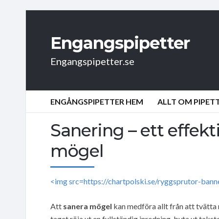
Engangspipetter
Engangspipetter.se
ENGÅNGSPIPETTER HEM
ALLT OM PIPET
Sanering – ett effekt
mögel
<img src=https://chartpolski.se/ryggsprutor-ban
Att
sanera mögel
kan medföra allt från att tvätta
taget röja ut en fullständig inredning, byta ut tak