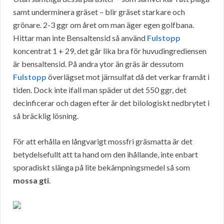
samt underminera gräset – blir gräset starkare och
grönare. 2-3 ggr om året om man äger egen golfbana.
Hittar man inte Bensaltensid så använd
Fulstopp
koncentrat 1 + 29, det går lika bra för huvudingrediensen
är bensaltensid. På andra ytor än gräs är dessutom
Fulstopp
överlägset mot järnsulfat då det verkar framåt i
tiden. Dock inte ifall man späder ut det 550 ggr, det
decinficerar och dagen efter är det bilologiskt nedbrytet i
så bräcklig lösning.
För att erhålla en långvarigt mossfri gräsmatta är det
betydelsefullt att ta hand om den ihållande, inte enbart
sporadiskt slänga på lite bekämpningsmedel så som
mossa gti
.