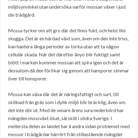
miljösynvinkel utan undersöka varför mossan växer i just
din trädgård.
Mossa tycker om att gro där det finns fukt, och helst lite
skugga. Det är en härdad växt som, även om den inte trivs,
kan hantera långa perioder av torka utan att ta någon
cellulär skada. När det därefter ånyo blir fuktigt samt
blött i marken kommer mossan att spira igen och det är
dessutom då den förökar sig genom att hansporer simmar
över till honsporer.
Mossa kan växa där det är näringsfattigt och surt, till
skillnad från gräs som i dylik miljö blir bräcklig, även om
det inte dör ut. Med de senare årens sura nederbörd har
mängden mossväxt ökat, särskilt i södra Sverige. I
mellersta delen av landet har å andra sidan problemet med
mossor i trädgårdar härrört från stillastående mängder