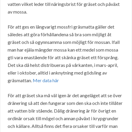
vatten vilket leder till näringsbrist för gräset och påväxt
av mossa.
För att ges en långvarigt mossfri gräsmatta gäller det
således att göra förhållandena så bra som möjligt åt
gräset och så ogynnsamma som möjligt för mossan. Ifall
man har ejäla mängder mossa kan ett medel som mossa
gti vara enastående för att skänka gräset ett försprång.
Det ska då helst distribueras på vårkanten, i mars-april,
eller i oktober, alltid i anknytning med gödsling av
gräsmattan.
Mer data här
För att gräset ska må väl igen är det angeläget att se över
dränering så att den fungerar som den ska och inte tillåter
att vatten blir stående. Dålig dränering är för övrigt en
ordinär orsak till mögel och annan påväxt i krypgrunder
och källare. Alltså finns det flera orsaker till varför man