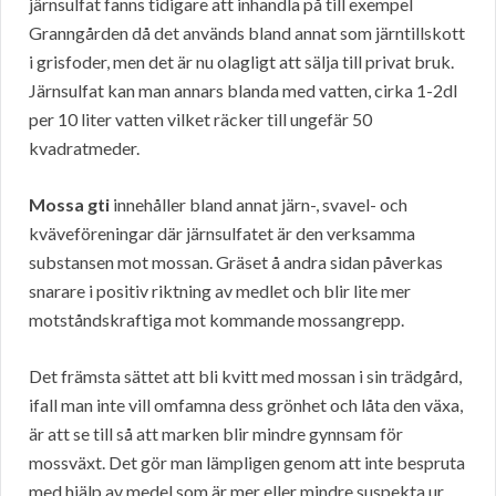
järnsulfat fanns tidigare att inhandla på till exempel
Granngården då det används bland annat som järntillskott
i grisfoder, men det är nu olagligt att sälja till privat bruk.
Järnsulfat kan man annars blanda med vatten, cirka 1-2dl
per 10 liter vatten vilket räcker till ungefär 50
kvadratmeder.
Mossa gti
innehåller bland annat järn-, svavel- och
kväveföreningar där järnsulfatet är den verksamma
substansen mot mossan. Gräset å andra sidan påverkas
snarare i positiv riktning av medlet och blir lite mer
motståndskraftiga mot kommande mossangrepp.
Det främsta sättet att bli kvitt med mossan i sin trädgård,
ifall man inte vill omfamna dess grönhet och låta den växa,
är att se till så att marken blir mindre gynnsam för
mossväxt. Det gör man lämpligen genom att inte bespruta
med hjälp av medel som är mer eller mindre suspekta ur