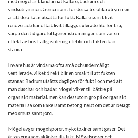
med mögel är bland annat källare, badrum och
vindsutrymmen. Gemensamt för dessa tre olika utrymmen
är att de ofta är utsatta för fukt. Källare som blivit
renoverade har ofta blivit tilläggsisolerade lite för bra,
varpå den tidigare luftgenomströmningen som var en
effekt av bristfällig isolering uteblir och fukten kan
stanna.
I nyare hus är vindarna ofta små och undermåligt
ventilerade, vilket direkt blir en orsak till att fukten
stannar. Badrum utsätts dagligen för fukt i och med att
man duschar och badar. Mögel växer till bättre på
organiskt material, men kan dessutom gro på oorganiskt
material, så som kakel samt betong, helst om det är belagt
med smuts samt jord.
Mögel avger mögelsporer, mykotoxiner samt gaser. Det
är gaserna som skänker illa lukt. Mögelsporer och