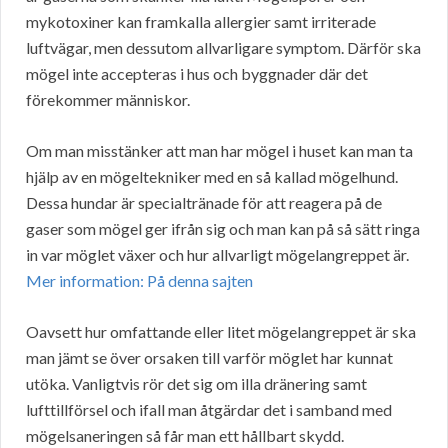
mykotoxiner kan framkalla allergier samt irriterade
luftvägar, men dessutom allvarligare symptom. Därför ska
mögel inte accepteras i hus och byggnader där det
förekommer människor.
Om man misstänker att man har mögel i huset kan man ta
hjälp av en mögeltekniker med en så kallad mögelhund.
Dessa hundar är specialtränade för att reagera på de
gaser som mögel ger ifrån sig och man kan på så sätt ringa
in var möglet växer och hur allvarligt mögelangreppet är.
Mer information: På denna sajten
Oavsett hur omfattande eller litet mögelangreppet är ska
man jämt se över orsaken till varför möglet har kunnat
utöka. Vanligtvis rör det sig om illa dränering samt
lufttillförsel och ifall man åtgärdar det i samband med
mögelsaneringen så får man ett hållbart skydd.