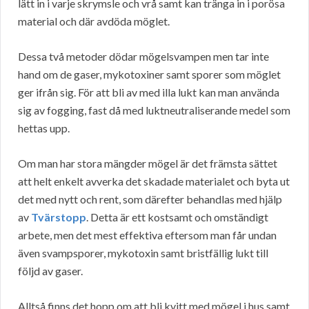
lätt in i varje skrymsle och vrå samt kan tränga in i porösa
material och där avdöda möglet.
Dessa två metoder dödar mögelsvampen men tar inte
hand om de gaser, mykotoxiner samt sporer som möglet
ger ifrån sig. För att bli av med illa lukt kan man använda
sig av fogging, fast då med luktneutraliserande medel som
hettas upp.
Om man har stora mängder mögel är det främsta sättet
att helt enkelt avverka det skadade materialet och byta ut
det med nytt och rent, som därefter behandlas med hjälp
av
Tvärstopp
. Detta är ett kostsamt och omständigt
arbete, men det mest effektiva eftersom man får undan
även svampsporer, mykotoxin samt bristfällig lukt till
följd av gaser.
Alltså finns det hopp om att bli kvitt med mögel i hus samt