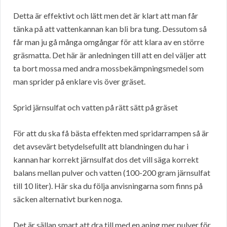
Detta är effektivt och lätt men det är klart att man får
tänka på att vattenkannan kan bli bra tung. Dessutom så
får man ju gå många omgångar för att klara av en större
gräsmatta. Det här är anledningen till att en del väljer att
ta bort mossa med andra mossbekämpningsmedel som
man sprider på enklare vis över gräset.
Sprid järnsulfat och vatten på rätt sätt på gräset
För att du ska få bästa effekten med spridarrampen så är
det avsevärt betydelsefullt att blandningen du har i
kannan har korrekt järnsulfat dos det vill säga korrekt
balans mellan pulver och vatten (100-200 gram järnsulfat
till 10 liter). Här ska du följa anvisningarna som finns på
säcken alternativt burken noga.
Det är sällan smart att dra till med en aning mer pulver för