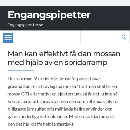
Engangspipetter
Engangspipetter.se
Search
for:
Man kan effektivt få dän mossan
med hjälp av en spridarramp
Hur ska man få ut det där järnsulfatpulvret över
gräsmattan för att avlägsna mossa? Ifall man skaffar en
mossa GTI alternativt en ejektordunk så är det ju inte så
komplicerat att spraya på men den som vill mixa själv för
billigaste järnsulfat pris måhända hellre använder den
gamla hederliga vattenkannan. Med en spridarramp så
kan det här klaffa helt fantastiskt.