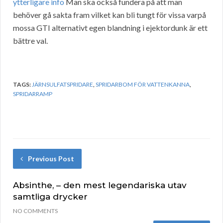
ytterligare info
Man ska också fundera på att man
behöver gå sakta fram vilket kan bli tungt för vissa varpå
mossa GTI alternativt egen blandning i ejektordunk är ett
bättre val.
TAGS:
JÄRNSULFATSPRIDARE
,
SPRIDARBOM FÖR VATTENKANNA
,
SPRIDARRAMP
Previous Post
Absinthe, – den mest legendariska utav
samtliga drycker
NO COMMENTS