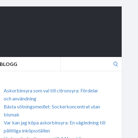
Search
BLOGG
for:
Askorbinsyra som val till citronsyra: Fördelar
och användning
Bästa sötningsmedlet: Sockerkoncentrat utan
bismak
Var kan jag köpa askorbinsyra: En vägledning till
pålitliga inköpsställen