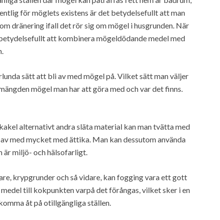
entlig för möglets existens är det betydelsefullt att man
utom dränering ifall det rör sig om mögel i husgrunden. När
d betydelsefullt att kombinera mögeldödande medel med
n.
unda sätt att bli av med mögel på. Vilket sätt man väljer
på mängden mögel man har att göra med och var det finns.
på kakel alternativt andra släta material kan man tvätta med
ka av med mycket med ättika. Man kan dessutom använda
är miljö- och hälsofarligt.
lare, krypgrunder och så vidare, kan fogging vara ett gott
edel till kokpunkten varpå det förångas, vilket sker i en
komma åt på otillgängliga ställen.