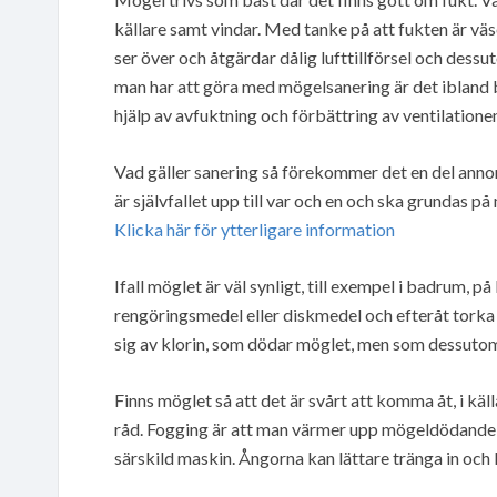
källare samt vindar. Med tanke på att fukten är väs
ser över och åtgärdar dålig lufttillförsel och dess
man har att göra med mögelsanering är det iblan
hjälp av avfuktning och förbättring av ventilatione
Vad gäller sanering så förekommer det en del annorl
är självfallet upp till var och en och ska grundas 
Klicka här för ytterligare information
Ifall möglet är väl synligt, till exempel i badrum, 
rengöringsmedel eller diskmedel och efteråt tor
sig av klorin, som dödar möglet, men som dessutom 
Finns möglet så att det är svårt att komma åt, i käl
råd. Fogging är att man värmer upp mögeldödande m
särskild maskin. Ångorna kan lättare tränga in och 