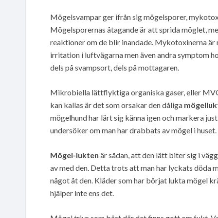
Mögelsvampar ger ifrån sig mögelsporer, mykotoxin
Mögelsporernas åtagande är att sprida möglet, me
reaktioner om de blir inandade. Mykotoxinerna är 
irritation i luftvägarna men även andra symptom h
dels på svampsort, dels på mottagaren.
Mikrobiella lättflyktiga organiska gaser, eller M
kan kallas är det som orsakar den dåliga
mögelluk
mögelhund har lärt sig känna igen och markera ju
undersöker om man har drabbats av mögel i huset.
Mögel-lukten
är sådan, att den lätt biter sig i väg
av med den. Detta trots att man har lyckats döda mö
något åt den. Kläder som har börjat lukta mögel kr
hjälper inte ens det.
Mögel trivs som bäst där det finns gott om fukt. Va