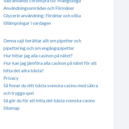
Vad används citronsyra till: Mångsidiga
Användningsområden och Förmåner
Glycerin användning: Fördelar och olika
tillämpningar i vardagen
Denna sajt berättar allt om pipetter och
pipettering och om engångspipetter
Hur hittar jag alla casinon på nätet?
Hur kan jag jämföra alla casinon på nätet för att
hitta det allra bästa?
Privacy
Så finner du ditt bästa svenska casino med säkra
och trygga spel
Så gör du för att hitta det bästa svenska casino
Sitemap