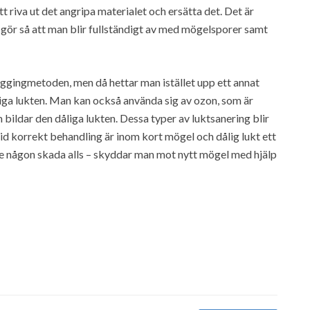
t riva ut det angripa materialet och ersätta det. Det är
gör så att man blir fullständigt av med mögelsporer samt
oggingmetoden, men då hettar man istället upp ett annat
dåliga lukten. Man kan också använda sig av ozon, som är
 bildar den dåliga lukten. Dessa typer av luktsanering blir
id korrekt behandling är inom kort mögel och dålig lukt ett
före någon skada alls – skyddar man mot nytt mögel med hjälp