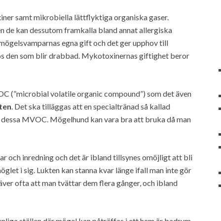
er samt mikrobiella lättflyktiga organiska gaser.
n de kan dessutom framkalla bland annat allergiska
mögelsvamparnas egna gift och det ger upphov till
os den som blir drabbad. Mykotoxinernas giftighet beror
VOC (”microbial volatile organic compound”) som det även
ten
. Det ska tilläggas att en specialtränad så kallad
st dessa MVOC. Mögelhund kan vara bra att bruka då man
gar och inredning och det är ibland tillsynes omöjligt att bli
glet i sig. Lukten kan stanna kvar länge ifall man inte gör
äver ofta att man tvättar dem flera gånger, och ibland
nliga ställen där mögel kan påträffas i ett hem är badrum,