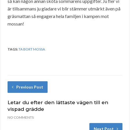
så kan någon annan sköta sommarens uppgifter. Ju fler vi
är tillsammans ju gladare vi blir stämmer utmärkt även på
gräsmattan så engagera hela familjen i kampen mot
mossan!
TAGS:
TA BORT MOSSA
Previous Post
Letar du efter den lättaste vägen till en
vispad grädde
NO COMMENTS
Next Post