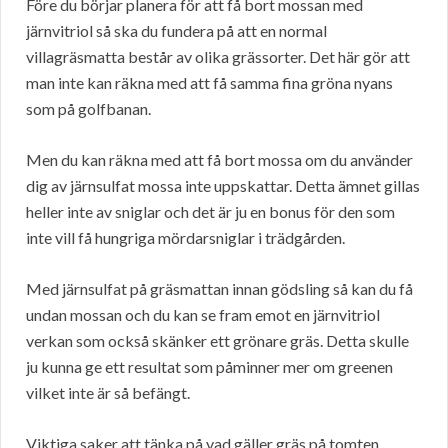
Före du börjar planera för att få bort mossan med
järnvitriol så ska du fundera på att en normal
villagräsmatta består av olika grässorter. Det här gör att
man inte kan räkna med att få samma fina gröna nyans
som på golfbanan.
Men du kan räkna med att få bort mossa om du använder
dig av järnsulfat mossa inte uppskattar. Detta ämnet gillas
heller inte av sniglar och det är ju en bonus för den som
inte vill få hungriga mördarsniglar i trädgården.
Med järnsulfat på gräsmattan innan gödsling så kan du få
undan mossan och du kan se fram emot en järnvitriol
verkan som också skänker ett grönare gräs. Detta skulle
ju kunna ge ett resultat som påminner mer om greenen
vilket inte är så befängt.
Viktiga saker att tänka på vad gäller gräs på tomten