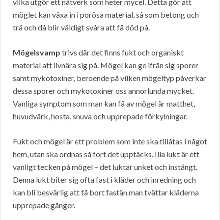
vilka utgör ett nätverk som heter mycel. Detta gör att
möglet kan växa in i porösa material, så som betong och
trä och då blir väldigt svåra att få död på.
Mögelsvamp
trivs där det finns fukt och organiskt
material att livnära sig på. Mögel kan ge ifrån sig sporer
samt mykotoxiner, beroende på vilken mögeltyp påverkar
dessa sporer och mykotoxiner oss annorlunda mycket.
Vanliga symptom som man kan få av mögel är matthet,
huvudvärk, hosta, snuva och upprepade förkylningar.
Fukt och mögel är ett problem som inte ska tillåtas i något
hem, utan ska ordnas så fort det upptäcks. Illa lukt är ett
vanligt tecken på mögel – det luktar unket och instängt.
Denna lukt biter sig ofta fast i kläder och inredning och
kan bli besvärlig att få bort fastän man tvättar kläderna
upprepade gånger.