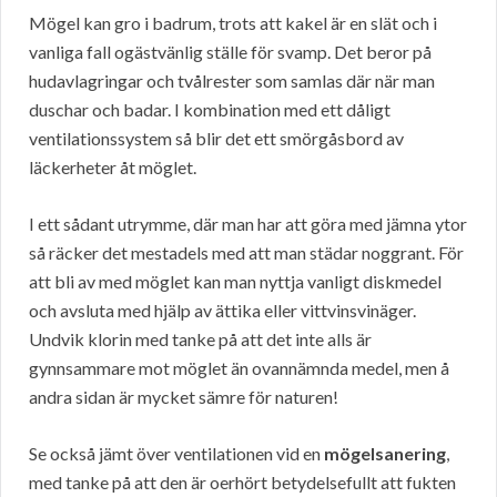
Mögel kan gro i badrum, trots att kakel är en slät och i
vanliga fall ogästvänlig ställe för svamp. Det beror på
hudavlagringar och tvålrester som samlas där när man
duschar och badar. I kombination med ett dåligt
ventilationssystem så blir det ett smörgåsbord av
läckerheter åt möglet.
I ett sådant utrymme, där man har att göra med jämna ytor
så räcker det mestadels med att man städar noggrant. För
att bli av med möglet kan man nyttja vanligt diskmedel
och avsluta med hjälp av ättika eller vittvinsvinäger.
Undvik klorin med tanke på att det inte alls är
gynnsammare mot möglet än ovannämnda medel, men å
andra sidan är mycket sämre för naturen!
Se också jämt över ventilationen vid en
mögelsanering
,
med tanke på att den är oerhört betydelsefullt att fukten