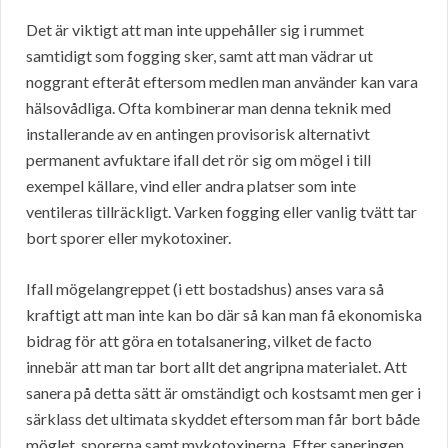
Det är viktigt att man inte uppehåller sig i rummet
samtidigt som fogging sker, samt att man vädrar ut
noggrant efteråt eftersom medlen man använder kan vara
hälsovådliga. Ofta kombinerar man denna teknik med
installerande av en antingen provisorisk alternativt
permanent avfuktare ifall det rör sig om mögel i till
exempel källare, vind eller andra platser som inte
ventileras tillräckligt. Varken fogging eller vanlig tvätt tar
bort sporer eller mykotoxiner.
Ifall mögelangreppet (i ett bostadshus) anses vara så
kraftigt att man inte kan bo där så kan man få ekonomiska
bidrag för att göra en totalsanering, vilket de facto
innebär att man tar bort allt det angripna materialet. Att
sanera på detta sätt är omständigt och kostsamt men ger i
särklass det ultimata skyddet eftersom man får bort både
möglet, sporerna samt mykotoxinerna. Efter saneringen