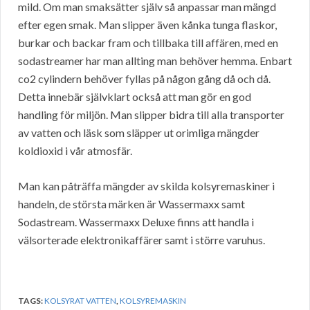
mild. Om man smaksätter själv så anpassar man mängd
efter egen smak. Man slipper även kånka tunga flaskor,
burkar och backar fram och tillbaka till affären, med en
sodastreamer har man allting man behöver hemma. Enbart
co2 cylindern behöver fyllas på någon gång då och då.
Detta innebär självklart också att man gör en god
handling för miljön. Man slipper bidra till alla transporter
av vatten och läsk som släpper ut orimliga mängder
koldioxid i vår atmosfär.
Man kan påträffa mängder av skilda kolsyremaskiner i
handeln, de största märken är Wassermaxx samt
Sodastream. Wassermaxx Deluxe finns att handla i
välsorterade elektronikaffärer samt i större varuhus.
TAGS:
KOLSYRAT VATTEN
,
KOLSYREMASKIN