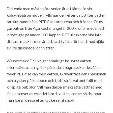
Det enda man måste göra sedan är att lämna in sin
kolsyrepatron mot en fylld när den, efter ca 50 liter vatten,
tar slut, samt hålla PET-flaskorna rena och fräscha. En ny
gaspatron från Aga kostar ungefär 200 kronor medan ett
inbyte går på under 100-lappen. PET-flaskorna ska inte
diskas i maskin, men är lätta att tvätta för hand med hjälp
av lite diskmedel och vatten.
Wassermaxx Deluxe ger smakligt kolsyrat vatten
alternativt smarrig läsk på endast några sekunder. Man
fyller PET-flaskan med vatten, skruvar fast den i maskinen
och trycker på knappen och tjoff, så är vattnet fullt med
krispiga bubblor. Vill man därpå smaksätta vattnet med
läskessenser alternativt bordsvattenaromer så droppar
man bara i dessa efter tycke samt smak.
Aga, som ju marknadsför Wassermaxx, gör egna essenser,