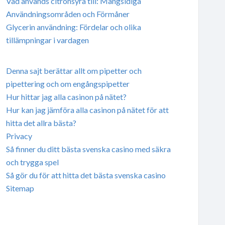
Vad används citronsyra till: Mångsidiga
Användningsområden och Förmåner
Glycerin användning: Fördelar och olika
tillämpningar i vardagen
Denna sajt berättar allt om pipetter och
pipettering och om engångspipetter
Hur hittar jag alla casinon på nätet?
Hur kan jag jämföra alla casinon på nätet för att
hitta det allra bästa?
Privacy
Så finner du ditt bästa svenska casino med säkra
och trygga spel
Så gör du för att hitta det bästa svenska casino
Sitemap