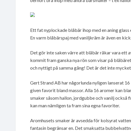
oerhört bra ihop med andra bärsmaker – t ex hallon
Ett fat nyplockade blåbär ihop med en aning glass e
En varm blåbärspaj med vaniljkräm är även en kick
Det gör inte saken värre att blåbär råkar vara ett a
kommit fram ganska nya rön som visar på blåbäre
och nyttigt på samma gång! Det är det inte mycket
Gert Strand AB har någorlunda nyligen lanserat 16
given favorit bland massor. Alla 16 aromer kan bl
smaker såsom hallon, jordgubbe och vanilj också f
kan man nämligen ta fram sina egna favoriter.
Aromhusets smaker är avsedda för kolsyrat vatten, 
fantasin begränsar en. Det smaksatta bubbelvattnet