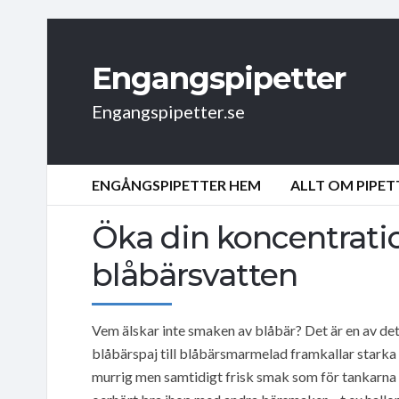
Engangspipetter
Engangspipetter.se
ENGÅNGSPIPETTER HEM
ALLT OM PIPET
Öka din koncentrati
blåbärsvatten
Vem älskar inte smaken av blåbär? Det är en av det
blåbärspaj till blåbärsmarmelad framkallar starka 
murrig men samtidigt frisk smak som för tankarna t