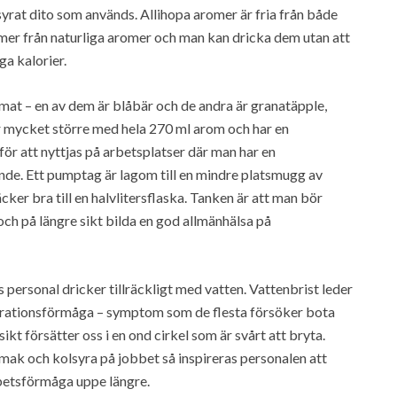
lsyrat dito som används. Allihopa aromer är fria från både
r från naturliga aromer och man kan dricka dem utan att
ga kalorier.
rmat – en av dem är blåbär och de andra är granatäpple,
är mycket större med hela 270 ml arom och har en
för att nyttjas på arbetsplatser där man har en
nde. Ett pumptag är lagom till en mindre platsmugg av
er bra till en halvlitersflaska. Tanken är att man bör
 och på längre sikt bilda en god allmänhälsa på
ns personal dricker tillräckligt med vatten. Vattenbrist leder
ntrationsförmåga – symptom som de flesta försöker bota
kt försätter oss i en ond cirkel som är svårt att bryta.
smak och kolsyra på jobbet så inspireras personalen att
rbetsförmåga uppe längre.