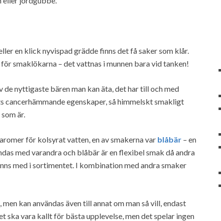
 eller jordgubbe.
ller en klick nyvispad grädde finns det få saker som klår.
 för smaklökarna – det vattnas i munnen bara vid tanken!
v de nyttigaste bären man kan äta, det har till och med
ts cancerhämmande egenskaper, så himmelskt smakligt
 som är.
 aromer för kolsyrat vatten, en av smakerna var
blåbär
– en
andas med varandra och blåbär är en flexibel smak då andra
inns med i sortimentet. I kombination med andra smaker
men kan användas även till annat om man så vill, endast
 ska vara kallt för bästa upplevelse, men det spelar ingen