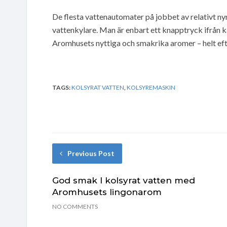
De flesta vattenautomater på jobbet av relativt n
vattenkylare. Man är enbart ett knapptryck ifrån 
Aromhusets nyttiga och smakrika aromer – helt ef
TAGS:
KOLSYRAT VATTEN
,
KOLSYREMASKIN
Previous Post
God smak I kolsyrat vatten med
Aromhusets lingonarom
NO COMMENTS