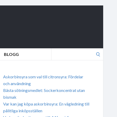
Search
BLOGG
for:
Askorbinsyra som val till citronsyra: Fördelar
och användning
Bästa sötningsmedlet: Sockerkoncentrat utan
bismak
Var kan jag köpa askorbinsyra: En vägledning till
pålitliga inköpsställen