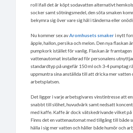
roll ifall det är köpt sodavatten alternativt hemko
socker samt sötningsmedel, den söta smaken komme
bekymra sig över vare sig hål i tänderna eller onödi
Nu kommer sex av
Aromhusets smaker
i nytt fo
äpple, hallon, persika och melon. Den nya flaskan 
pumpkork istället för vanlig. Flaskan är framtagen 
vattenautomat installerad för personalens utnyttja
standardtyp på ungefär 150 ml och 3-4 pumptag räck
uppmuntra sina anställda till att dricka mer vatten
arbetsplatsen.
Det ligger i varje arbetsgivares vinstintresse att e
snabbt till slöhet, huvudvärk samt nedsatt konce
med kaffe. Kaffe är dock vätskedrivande vilket på si
Finns det en vattenautomat med tillgång till både 
hälla i sig mer vatten och håller både humör och a