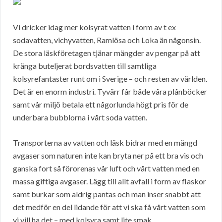
Vi dricker idag mer kolsyrat vatten i form av t ex
sodavatten, vichyvatten, Ramlösa och Loka än någonsin.
De stora läskföretagen tjänar mängder av pengar på att
kränga buteljerat bordsvatten till samtliga
kolsyrefantaster runt om i Sverige – och resten av världen.
Det är en enorm industri. Tyvärr får både våra plånböcker
samt vår miljö betala ett någorlunda högt pris för de
underbara bubblorna i vårt soda vatten.
Transporterna av vatten och läsk bidrar med en mängd
avgaser som naturen inte kan bryta ner på ett bra vis och
ganska fort så förorenas vår luft och vårt vatten med en
massa giftiga avgaser. Lägg till allt avfall i form av flaskor
samt burkar som aldrig pantas och man inser snabbt att
det medför en del lidande för att vi ska få vårt vatten som
vi vill ha det – med kolsyra samt lite smak.