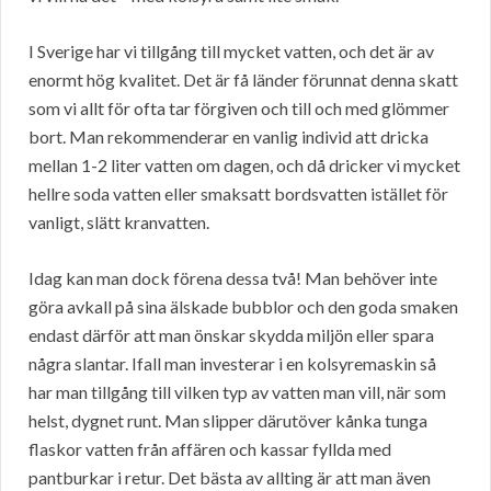
I Sverige har vi tillgång till mycket vatten, och det är av
enormt hög kvalitet. Det är få länder förunnat denna skatt
som vi allt för ofta tar förgiven och till och med glömmer
bort. Man rekommenderar en vanlig individ att dricka
mellan 1-2 liter vatten om dagen, och då dricker vi mycket
hellre soda vatten eller smaksatt bordsvatten istället för
vanligt, slätt kranvatten.
Idag kan man dock förena dessa två! Man behöver inte
göra avkall på sina älskade bubblor och den goda smaken
endast därför att man önskar skydda miljön eller spara
några slantar. Ifall man investerar i en kolsyremaskin så
har man tillgång till vilken typ av vatten man vill, när som
helst, dygnet runt. Man slipper därutöver kånka tunga
flaskor vatten från affären och kassar fyllda med
pantburkar i retur. Det bästa av allting är att man även