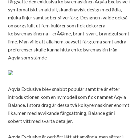
färgsatte den exklusiva kolsyremaskinen Aqvia Exclusive i
symtomatiskt smakfull, skandinavisk design med ädla,
mjuka linjer samt sober silverfärg. Designern valde också
omsorgsfullt ut fem kulörer som fick dekorera
kolsyremaskinerna – crÃ©me, brunt, svart, brandgul samt
lime. Man ville att alla hem, oavsett färgtema samt andra
preferenser skulle kunna hitta en kolsyremaskin från
Aqvia som stämde
Aqvia Exclusive blev snabbt populär samt tre år efter
introduktionen kom en ny modell som fick namnet Aqvia
Balance. I stora drag är dessa två kolsyremaskiner enormt
lika, men med avvikande färgsättning, Balance går i
sobert vitt med svarta detaljer.
Aqvia Exclusive är oerhört lätt att använda, man sätter i