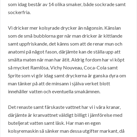
som idag består av 14 olika smaker, både sockrade samt
sockerfria.
Vi dricker mer kolsyrade drycker än någonsin. Känslan
som de små bubblorna ger när man dricker är kittlande
samt uppfriskande, det känns som att de renar mun och
anatomi på något fason, därjämte kan de ställa upp att
smälta maten när man har ätit. Aldrig fordom har vi köpt
så mycket Ramlösa, Vichy Nouveau, Coca-Cola samt
Sprite som vi gör idag samt dryckerna är ganska dyra om
man tänker på att de minsann i själva verket blott
innehåller vatten och eventuella smakämnen.
Det renaste samt färskaste vattnet har vi i våra kranar,
därjämte är kranvattnet väldigt billigt i jämförelse med
buteljerat vatten samt läsk. Har man en egen
kolsyremaskin så sänker man dessa utgifter markant, då