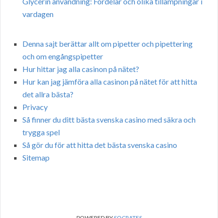
Glycerin användning: Fördelar och olika tillämpningar i
vardagen
Denna sajt berättar allt om pipetter och pipettering
och om engångspipetter
Hur hittar jag alla casinon på nätet?
Hur kan jag jämföra alla casinon på nätet för att hitta
det allra bästa?
Privacy
Så finner du ditt bästa svenska casino med säkra och
trygga spel
Så gör du för att hitta det bästa svenska casino
Sitemap
POWERED BY
SOCRATES