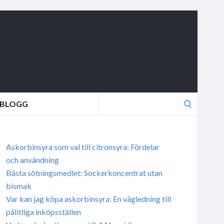
Search
BLOGG
for:
Askorbinsyra som val till citronsyra: Fördelar
och användning
Bästa sötningsmedlet: Sockerkoncentrat utan
bismak
Var kan jag köpa askorbinsyra: En vägledning till
pålitliga inköpsställen