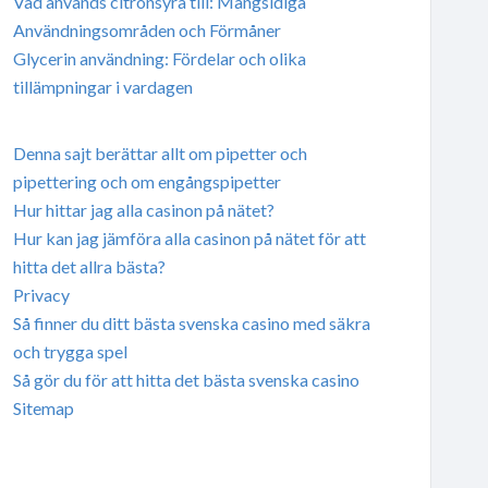
Vad används citronsyra till: Mångsidiga
Användningsområden och Förmåner
Glycerin användning: Fördelar och olika
tillämpningar i vardagen
Denna sajt berättar allt om pipetter och
pipettering och om engångspipetter
Hur hittar jag alla casinon på nätet?
Hur kan jag jämföra alla casinon på nätet för att
hitta det allra bästa?
Privacy
Så finner du ditt bästa svenska casino med säkra
och trygga spel
Så gör du för att hitta det bästa svenska casino
Sitemap