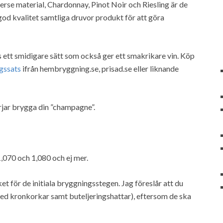
rse material, Chardonnay, Pinot Noir och Riesling är de
god kvalitet samtliga druvor produkt för att göra
nns ett smidigare sätt som också ger ett smakrikare vin. Köp
gssats
ifrån hembryggning.se, prisad.se eller liknande
jar brygga din ”champagne”.
,070 och 1,080 och ej mer.
t för de initiala bryggningsstegen. Jag föreslår att du
med kronkorkar samt buteljeringshattar), eftersom de ska