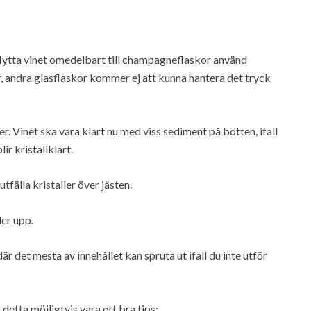
flytta vinet omedelbart till champagneflaskor använd
, andra glasflaskor kommer ej att kunna hantera det tryck
er. Vinet ska vara klart nu med viss sediment på botten, ifall
lir kristallklart.
tfälla kristaller över jästen.
ler upp.
r det mesta av innehållet kan spruta ut ifall du inte utför
detta möjligtvis vara ett bra tips: