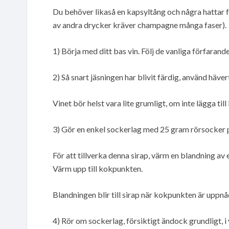
Du behöver likaså en kapsyltång och några hattar f
av andra drycker kräver champagne många faser).
1) Börja med ditt bas vin. Följ de vanliga förfaranden
2) Så snart jäsningen har blivit färdig, använd hävert 
Vinet bör helst vara lite grumligt, om inte lägga till
3) Gör en enkel sockerlag med 25 gram rörsocker pe
För att tillverka denna sirap, värm en blandning av
Värm upp till kokpunkten.
Blandningen blir till sirap när kokpunkten är uppnå
4) Rör om sockerlag, försiktigt ändock grundligt, i 