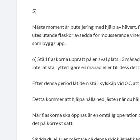
5)
Nästa moment är buteljering med hjälp av hävert, 
uteslutande flaskor avsedda för mousserande viner
som byggs upp.
6) Ställ flaskorna upprätt på en sval plats i 3 månad
inte låt stå i ytterligare en månad eller till dess det b
Efter denna period låt dem stå i kylskåp vid 0 C att u
Detta kommer att hjälpa hålla ned jästen när du häl
När flaskorna ska öppnas är en ömtålig operation dä
det på korrekt sätt.
Såvida du ej är en mästare på denna skicklighet kan 