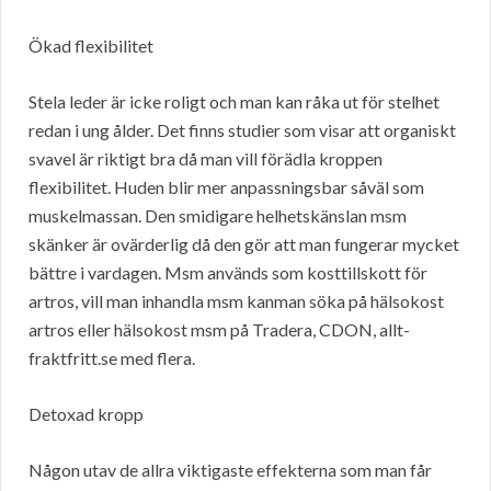
Ökad flexibilitet
Stela leder är icke roligt och man kan råka ut för stelhet
redan i ung ålder. Det finns studier som visar att organiskt
svavel är riktigt bra då man vill förädla kroppen
flexibilitet. Huden blir mer anpassningsbar såväl som
muskelmassan. Den smidigare helhetskänslan msm
skänker är ovärderlig då den gör att man fungerar mycket
bättre i vardagen. Msm används som kosttillskott för
artros, vill man inhandla msm kanman söka på hälsokost
artros eller hälsokost msm på Tradera, CDON, allt-
fraktfritt.se med flera.
Detoxad kropp
Någon utav de allra viktigaste effekterna som man får