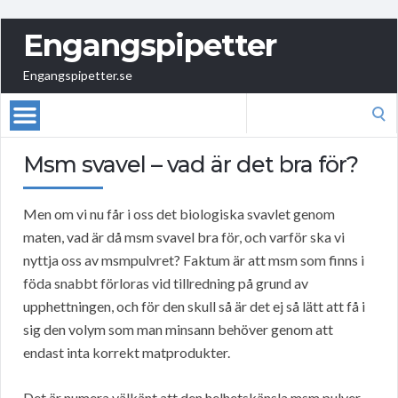
Engangspipetter
Engangspipetter.se
Search
for:
Msm svavel – vad är det bra för?
Men om vi nu får i oss det biologiska svavlet genom
maten, vad är då msm svavel bra för, och varför ska vi
nyttja oss av msmpulvret? Faktum är att msm som finns i
föda snabbt förloras vid tillredning på grund av
upphettningen, och för den skull så är det ej så lätt att få i
sig den volym som man minsann behöver genom att
endast inta korrekt matprodukter.
Det är numera välkänt att den helhetskänsla msm pulver