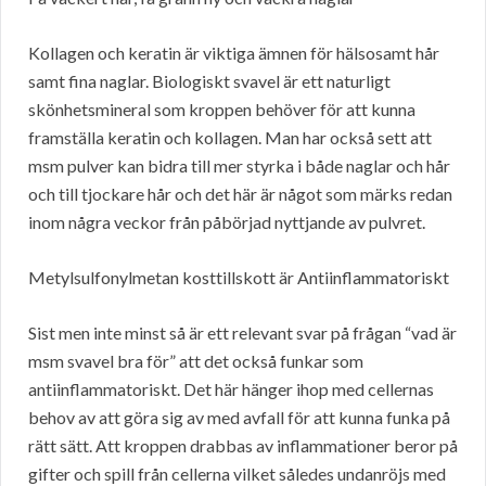
Kollagen och keratin är viktiga ämnen för hälsosamt hår
samt fina naglar. Biologiskt svavel är ett naturligt
skönhetsmineral som kroppen behöver för att kunna
framställa keratin och kollagen. Man har också sett att
msm pulver kan bidra till mer styrka i både naglar och hår
och till tjockare hår och det här är något som märks redan
inom några veckor från påbörjad nyttjande av pulvret.
Metylsulfonylmetan kosttillskott är Antiinflammatoriskt
Sist men inte minst så är ett relevant svar på frågan “vad är
msm svavel bra för” att det också funkar som
antiinflammatoriskt. Det här hänger ihop med cellernas
behov av att göra sig av med avfall för att kunna funka på
rätt sätt. Att kroppen drabbas av inflammationer beror på
gifter och spill från cellerna vilket således undanröjs med