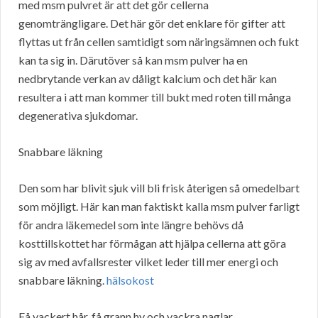
med msm pulvret är att det gör cellerna
genomträngligare. Det här gör det enklare för gifter att
flyttas ut från cellen samtidigt som näringsämnen och fukt
kan ta sig in. Därutöver så kan msm pulver ha en
nedbrytande verkan av dåligt kalcium och det här kan
resultera i att man kommer till bukt med roten till många
degenerativa sjukdomar.
Snabbare läkning
Den som har blivit sjuk vill bli frisk återigen så omedelbart
som möjligt. Här kan man faktiskt kalla msm pulver farligt
för andra läkemedel som inte längre behövs då
kosttillskottet har förmågan att hjälpa cellerna att göra
sig av med avfallsrester vilket leder till mer energi och
snabbare läkning.
hälsokost
Få vackert hår, få grann hy och vackra naglar