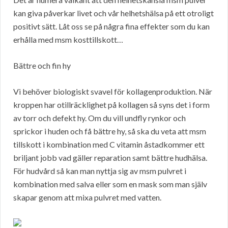
kan giva påverkar livet och vår helhetshälsa på ett otroligt
positivt sätt. Låt oss se på några fina effekter som du kan
erhålla med msm kosttillskott…
Bättre och fin hy
Vi behöver biologiskt svavel för kollagenproduktion. När
kroppen har otillräcklighet på kollagen så syns det i form
av torr och defekt hy. Om du vill undfly rynkor och
sprickor i huden och få bättre hy, så ska du veta att msm
tillskott i kombination med C vitamin åstadkommer ett
briljant jobb vad gäller reparation samt bättre hudhälsa.
För hudvård så kan man nyttja sig av msm pulvret i
kombination med salva eller som en mask som man själv
skapar genom att mixa pulvret med vatten.