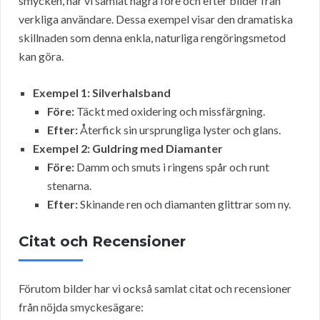
smycken, har vi samlat några före och efter bilder från
verkliga användare. Dessa exempel visar den dramatiska
skillnaden som denna enkla, naturliga rengöringsmetod
kan göra.
Exempel 1: Silverhalsband
Före:
Täckt med oxidering och missfärgning.
Efter:
Återfick sin ursprungliga lyster och glans.
Exempel 2: Guldring med Diamanter
Före:
Damm och smuts i ringens spår och runt
stenarna.
Efter:
Skinande ren och diamanten glittrar som ny.
Citat och Recensioner
Förutom bilder har vi också samlat citat och recensioner
från nöjda smyckesägare: