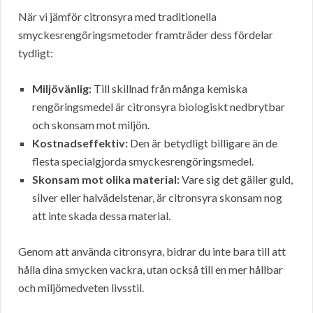
När vi jämför citronsyra med traditionella
smyckesrengöringsmetoder framträder dess fördelar
tydligt:
Miljövänlig:
Till skillnad från många kemiska
rengöringsmedel är citronsyra biologiskt nedbrytbar
och skonsam mot miljön.
Kostnadseffektiv:
Den är betydligt billigare än de
flesta specialgjorda smyckesrengöringsmedel.
Skonsam mot olika material:
Vare sig det gäller guld,
silver eller halvädelstenar, är citronsyra skonsam nog
att inte skada dessa material.
Genom att använda citronsyra, bidrar du inte bara till att
hålla dina smycken vackra, utan också till en mer hållbar
och miljömedveten livsstil.