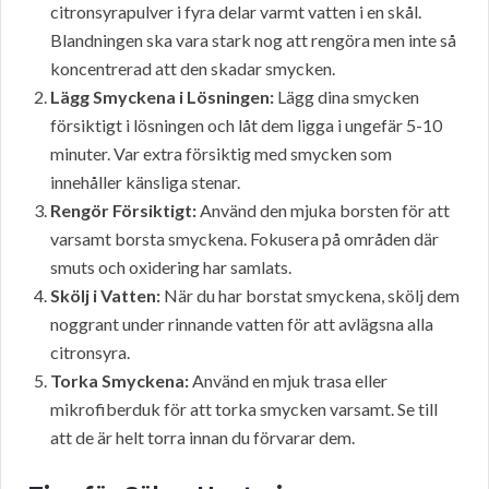
citronsyrapulver i fyra delar varmt vatten i en skål.
Blandningen ska vara stark nog att rengöra men inte så
koncentrerad att den skadar smycken.
Lägg Smyckena i Lösningen:
Lägg dina smycken
försiktigt i lösningen och låt dem ligga i ungefär 5-10
minuter. Var extra försiktig med smycken som
innehåller känsliga stenar.
Rengör Försiktigt:
Använd den mjuka borsten för att
varsamt borsta smyckena. Fokusera på områden där
smuts och oxidering har samlats.
Skölj i Vatten:
När du har borstat smyckena, skölj dem
noggrant under rinnande vatten för att avlägsna alla
citronsyra.
Torka Smyckena:
Använd en mjuk trasa eller
mikrofiberduk för att torka smycken varsamt. Se till
att de är helt torra innan du förvarar dem.