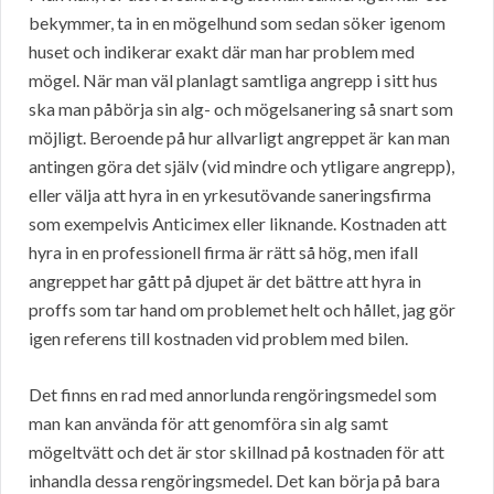
bekymmer, ta in en mögelhund som sedan söker igenom
huset och indikerar exakt där man har problem med
mögel. När man väl planlagt samtliga angrepp i sitt hus
ska man påbörja sin alg- och mögelsanering så snart som
möjligt. Beroende på hur allvarligt angreppet är kan man
antingen göra det själv (vid mindre och ytligare angrepp),
eller välja att hyra in en yrkesutövande saneringsfirma
som exempelvis Anticimex eller liknande. Kostnaden att
hyra in en professionell firma är rätt så hög, men ifall
angreppet har gått på djupet är det bättre att hyra in
proffs som tar hand om problemet helt och hållet, jag gör
igen referens till kostnaden vid problem med bilen.
Det finns en rad med annorlunda rengöringsmedel som
man kan använda för att genomföra sin alg samt
mögeltvätt och det är stor skillnad på kostnaden för att
inhandla dessa rengöringsmedel. Det kan börja på bara